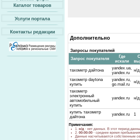
Каталог товаров
Услуги портала
Контакты редакции
Дополнительно
Запросы покупателей
Где
С
Запрос покупателя
искали
вы
yandex.ua,
тахометр дайтона
н/д
yandex.ru
тахометр daytona
yandex.ru,
н/д
купить
go.mail.ru
тахометр
электронный
yandex.ru
н/д
автомобильный
купить
купить тахометр
yandex.ru
1
дайтона
Примечания:
1.
н/д
- нет данных. В этот период данн
2.
00:00:00
- среднее время пребывания 
Данные насчитываются собственным се