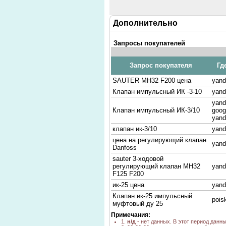
Дополнительно
Запросы покупателей
Запрос покупателя
Гд
SAUTER MH32 F200 цена
yand
Клапан импульсный ИК -3-10
yand
yand
Клапан импульсный ИК-3/10
goog
yand
клапан ик-3/10
yand
цена на регулирующий клапан
yand
Danfoss
sauter 3-ходовой
регулирующий клапан MH32
yand
F125 F200
ик-25 цена
yand
Клапан ик-25 импульсный
pois
муфтовый ду 25
sauter MH32F125F200
yand
Примечания:
1.
н/д
- нет данных. В этот период данн
vxn015
yand