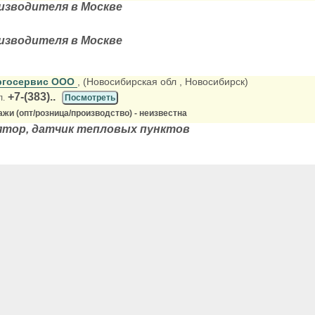
изводителя в Москве
изводителя в Москве
ргосервис ООО
, (Новосибирская обл
, Новосибирск)
+7-(383)..
л.
Посмотреть
жи (опт/розница/производство) - неизвестна
лятор, датчик тепловых пунктов