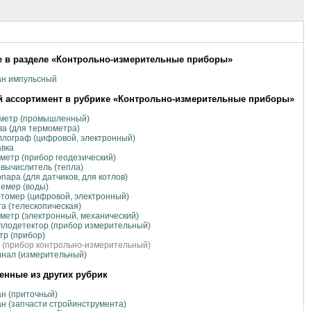
 в разделе «Контрольно-измерительные приборы»
ан импульсный
 ассортимент в рубрике «Контрольно-измерительные приборы»
ометр (промышленный)
а (для термометра)
лограф (цифровой, электронный)
авка
метр (прибор геодезический)
вычислитель (тепла)
пара (для датчиков, для котлов)
емер (воды)
томер (цифровой, электронный)
а (телескопическая)
метр (электронный, механический)
лодетектор (прибор измерительный)
р (прибор)
 (прибор контрольно-измерительный)
нал (измерительный)
нные из других рубрик
н (приточный)
н (запчасти стройинструмента)