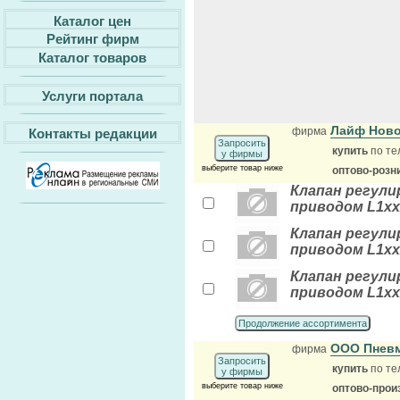
Каталог цен
Рейтинг фирм
Каталог товаров
Услуги портала
Лайф Ново
фирма
Контакты редакции
Запросить
купить
по те
у фирмы
выберите товар ниже
оптово-розн
Клапан регулир
приводом L1хх
Клапан регулир
приводом L1хх
Клапан регулир
приводом L1хх
Продолжение ассортимента
ООО Пнев
фирма
Запросить
купить
по те
у фирмы
выберите товар ниже
оптово-прои