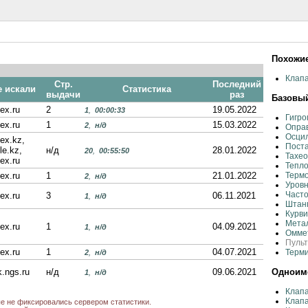
Похожие
Клап
Стр.
Последний
е искали
Статистика
выдачи
раз
Базовый
ex.ru
2
19.05.2022
1
,
00:00:33
Гигр
ex.ru
1
15.03.2022
2
,
н/д
Оправ
Осцил
ex.kz,
Пост
le.kz,
н/д
28.01.2022
20
,
00:55:50
Тахео
ex.ru
Тепло
ex.ru
1
21.01.2022
Термо
2
,
н/д
Уровн
Часто
ex.ru
3
06.11.2021
1
,
н/д
Штанг
Курви
Метал
ex.ru
1
04.09.2021
1
,
н/д
Оммет
Пульт
ex.ru
1
04.07.2021
Терми
2
,
н/д
k.ngs.ru
н/д
09.06.2021
Одноиме
1
,
н/д
Клапа
ex.ru
1
03.03.2021
1
,
00:05:12
Клапа
ые не фиксировались сервером статистики.
ex.by
н/д
06.06.2017