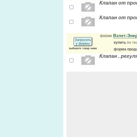
Клапан от про
Клапан от про
Взлет-Эне
фирма
Запросить
купить
по те
у фирмы
выберите товар ниже
форма прода
Клапан , регу