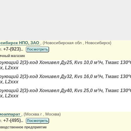
сибирск НПО, ЗАО
, (Новосибирская обл
, Новосибирск)
+7-(923)..
л.
Посмотреть
ичный магазин
ующий 2(3)-ход Хонивел Ду25, Кvs 10,0 м³/ч, Тмакс 130
х, L2ххх
ующий 2(3)-ход Хонивел Ду32, Кvs 16,0 м³/ч, Тмакс 130
х, L2ххх
ующий 2(3)-ход Хонивел Ду40, Кvs 25,0 м³/ч, Тмакс 130
х, L2ххх
моаппарат
, (Москва г
, Москва)
+7-(495)..
л.
Посмотреть
зводственное предприятие