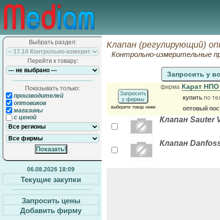
Выбрать раздел:
Клапан (регулирующий) оп
Контрольно-измерительные п
Перейти к товару:
Запросить у в
Карат НП
фирма
Показывать только:
Запросить
производителей
купить
по те
у фирмы
оптовиков
выберите товар ниже
оптовый по
магазины
с ценой
Клапан Sauter V
Клапан Danfoss
06.08.2026 18:09
Текущие закупки
Запросить цены
Добавить фирму