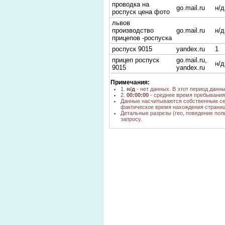
проводка на
go.mail.ru
н/д
роспуск цена фото
львов
производство
go.mail.ru
н/д
прицепов -роспуска
роспуск 9015
yandex.ru
1
прицеп роспуск
go.mail.ru,
н/д
9015
yandex.ru
9015 РОСПУСК
yandex.ru
1
Примечания:
легковой прицеп
1.
н/д
- нет данных. В этот период данн
go.mail.ru
н/д
2.
00:00:00
- среднее время пребывания 
9015
Данные насчитываются собственным се
фактическое время нахождения страниц
прицеп-роспуск
yandex.ru
1
Детальные разрезы (гео, поведение пол
прайс цены
запросу.
прицеп роспуск,
yandex.ru
1
2001 г., цена
производство
прицепов роспусков
yandex.ru
1
в новосибирске
прицеп 9015
yandex.ru
1
прицеп-роспуск
yandex.ru
1
9015
прицеп роспуск
yandex.ru
1
производители
прицеп-роспуск
google.ru
н/д