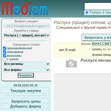
Товары в п
Выбрать раздел:
Роспуск (прицеп) оптом. 
Специальный и другой трансп
Перейти к товару:
Запросить у в
МИАССМЕ
фирма
Показывать только:
производителей
купить
по те
нет E-mail
оптовиков
форма прода
магазины
с ценой
Роспуск лесово
09.08.2026 00:15
Текущие закупки
Запросить цены
Добавить фирму