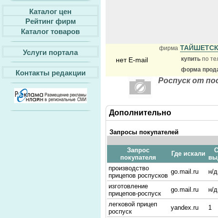
Каталог цен
Рейтинг фирм
Каталог товаров
ТАЙШЕТС
фирма
Услуги портала
купить
по те
нет E-mail
форма прода
Контакты редакции
Роспуск от п
Дополнительно
Запросы покупателей
Запрос
С
Где искали
покупателя
вы
производство
go.mail.ru
н/д
прицепов роспусков
изготовление
go.mail.ru
н/д
прицепов-роспуск
легковой прицеп
yandex.ru
1
роспуск