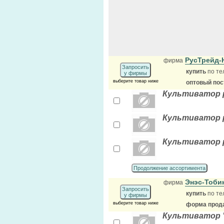
РусТрейд
фирма
Запросить
купить
по те
у фирмы
выберите товар ниже
оптовый по
Культиватор р
Культиватор р
Культиватор 
Продолжение ассортимента
Энэс-Тоби
фирма
Запросить
купить
по те
у фирмы
выберите товар ниже
форма прода
Культиватор "