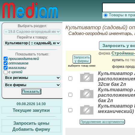
Товары в п
Выбрать раздел:
Культиватор (садовый) о
Садово-огородный инвентарь,
Перейти к товару:
Запросить у в
Строймаш
фирма
Показывать только:
Запросить
производителей
купить
по те
у фирмы
оптовиков
выберите товар ниже
форма прода
магазины
с ценой
Культиватор A
расположением 
32см бак 2л
Культиватор A
расположением 
бак 2л
09.08.2026 14:30
Культиватор Pu
Текущие закупки
механический) 
Продолжение ассортимента
Запросить цены
Добавить фирму