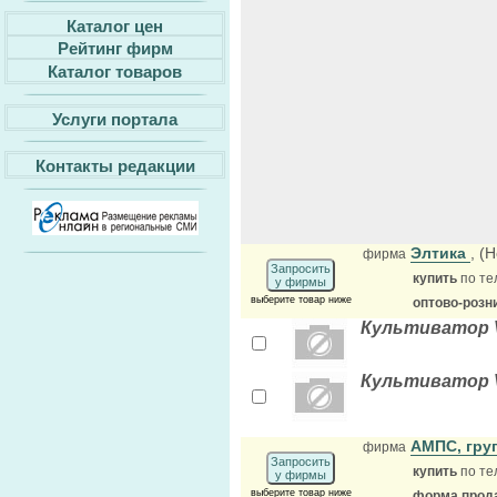
Каталог цен
Рейтинг фирм
Каталог товаров
Услуги портала
Контакты редакции
Элтика
, (
фирма
Запросить
купить
по те
у фирмы
выберите товар ниже
оптово-розн
Культиватор VH
Культиватор VH
АМПС, гру
фирма
Запросить
купить
по те
у фирмы
выберите товар ниже
форма прода