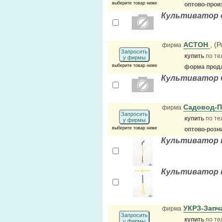
выберите товар ниже
оптово-прои
Культиватор 
АСТОН
, (
фирма
Запросить
купить
по те
у фирмы
выберите товар ниже
форма прода
Культиватор 
Садовод-
фирма
Запросить
купить
по те
у фирмы
выберите товар ниже
оптово-розн
Культиватор 
Культиватор 
УКРЗ-Запч
фирма
Запросить
купить
по те
у фирмы