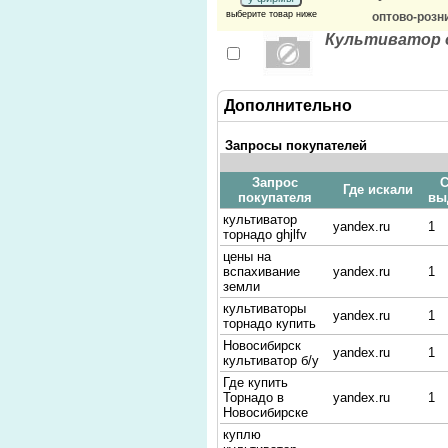
выберите товар ниже
оптово-розн
Культиватор 
Дополнительно
Запросы покупателей
Запрос
С
Где искали
покупателя
вы
культиватор
yandex.ru
1
торнадо ghjlfv
цены на
вспахивание
yandex.ru
1
земли
культиваторы
yandex.ru
1
торнадо купить
Новосибирск
yandex.ru
1
культиватор б/у
Где купить
Торнадо в
yandex.ru
1
Новосибирске
куплю