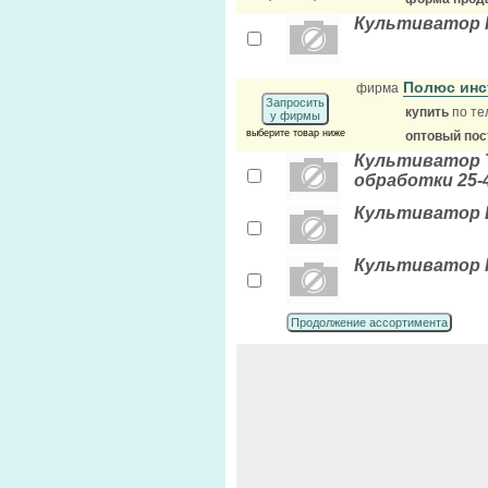
Культиватор К
Полюс инс
фирма
Запросить
купить
по те
у фирмы
выберите товар ниже
оптовый по
Культиватор Т
обработки 25-4
Культиватор B&
Культиватор Кр
Продолжение ассортимента