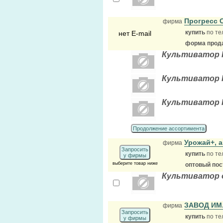
Прогресс
фирма
купить
по те
нет E-mail
форма прода
Культиватор КР
Культиватор КР
Культиватор КР
Продолжение ассортимента
Урожай+, 
фирма
Запросить
купить
по те
у фирмы
выберите товар ниже
оптовый по
Культиватор 
ЗАВОД ИМ
фирма
Запросить
купить
по те
у фирмы