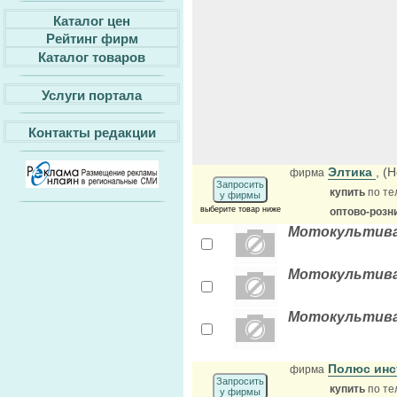
Каталог цен
Рейтинг фирм
Каталог товаров
Услуги портала
Контакты редакции
Элтика
, (
фирма
Запросить
купить
по те
у фирмы
выберите товар ниже
оптово-розн
Мотокультива
Мотокультив
Мотокультиват
Полюс инс
фирма
Запросить
купить
по те
у фирмы