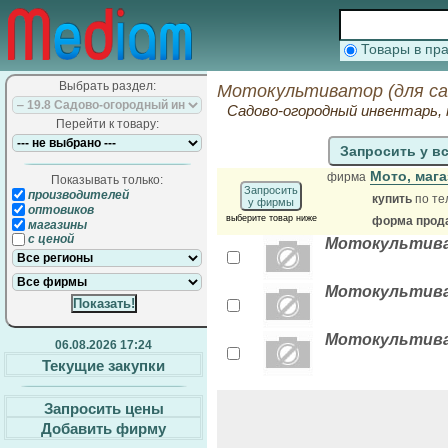
Товары в п
Выбрать раздел:
Мотокультиватор (для сад
Садово-огородный инвентарь,
Перейти к товару:
Запросить у в
Мото, маг
фирма
Показывать только:
Запросить
производителей
купить
по те
у фирмы
оптовиков
выберите товар ниже
форма прода
магазины
с ценой
Мотокультиват
Мотокультива
Мотокультива
06.08.2026 17:24
Текущие закупки
Запросить цены
Добавить фирму