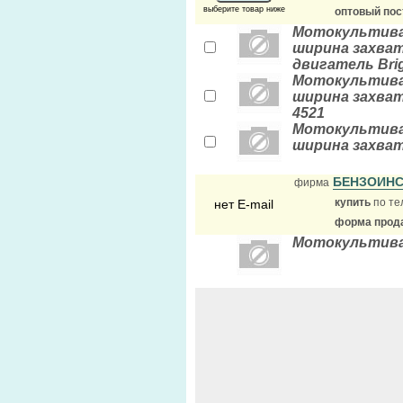
выберите товар ниже
оптовый по
Мотокультивато
ширина захвата
двигатель Brig
Мотокультивато
ширина захвата
4521
Мотокультивато
ширина захват
БЕНЗОИН
фирма
купить
по те
нет E-mail
форма прода
Мотокультива