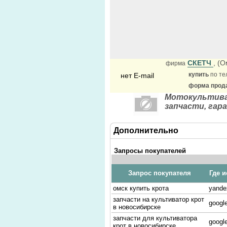
СКЕТЧ
, (
фирма
купить
по те
нет E-mail
форма прода
Мотокультиват
запчасти, га
Дополнительно
Запросы покупателей
Запрос покупателя
Где и
омск купить крота
yande
запчасти на культиватор крот
google
в новосибирске
запчасти для культиватора
google
крот в новосибирске