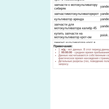
запчасти к мотокультиватору
yande
сибиряк
запчастимотокультиваторкрот
yande
культиватор аренда
yande
запчасти для
yande
мотокультиватора калибр 45
купить запчасти на
poisk.
мотокультиватор крот-ом
ремонт культиватора крот в
yande
омске
Примечания:
1.
н/д
- нет данных. В этот период данн
images.yandex.ru ремонт
2.
00:00:00
- среднее время пребывания 
yande
мотоблоков крот
Данные насчитываются собственным се
фактическое время нахождения страниц
аренда мотоблока
yande
Детальные разрезы (гео, поведение пол
запросу.
где можно купить в
новосибирске зажигание для
yande
мотоблока крот
запчасти к мотокультиватору
yande
"Торпан"
мото культиватор крот
google
изготовитель
мотокультиваторы марка и
yande
цены новосибирск