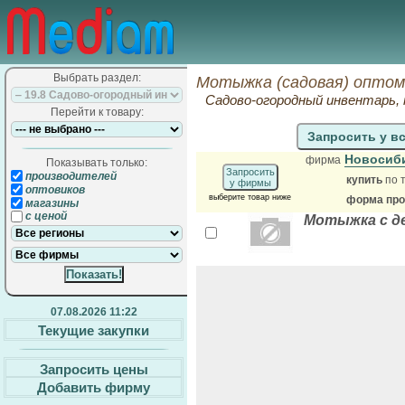
Выбрать раздел:
Мотыжка (садовая) оптом
Садово-огородный инвентарь,
Перейти к товару:
Запросить у в
Новосиби
фирма
Показывать только:
Запросить
производителей
купить
по 
у фирмы
оптовиков
выберите товар ниже
форма прод
магазины
с ценой
Мотыжка с де
07.08.2026 11:22
Текущие закупки
Запросить цены
Добавить фирму