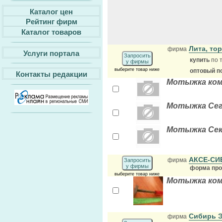
Каталог цен
Рейтинг фирм
Каталог товаров
Лита, то
фирма
Услуги портала
Запросить
купить
по 
у фирмы
выберите товар ниже
оптовый п
Контакты редакции
Мотыжка ком
Мотыжка Сег
Мотыжка Сек
АКСЕ-С
фирма
Запросить
у фирмы
форма прод
выберите товар ниже
Мотыжка ком
Сибирь 
фирма