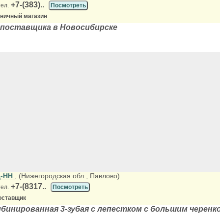
+7-(383)..
тел.
Посмотреть
зничный магазин
поставщика в Новосибирске
д-НН
, (Нижегородская обл
, Павлово)
+7-(8317..
тел.
Посмотреть
оставщик
инированная 3-зубая с лепестком с большим черенк