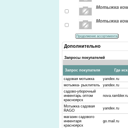
Мотыжка комб
Мотыжка комб
Продолжение ассортимента
Дополнительно
Запросы покупателей
Запрос покупателя
Где ис
садовая мотыжка
yandex.ru
мотыжка- рыхлитель
yandex.ru
садово-уборочный
инвентарь оптом
nova.rambler.r
красноярск
Мотыжка садовая
yandex.ru
RAGO
магазин садового
инвентаря
go.mail.ru
красноярск