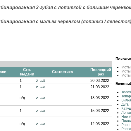
инированная 3-зубая с лопаткой с большим черенко
инированная с малым черенком (лопатка / лепесток
Похожие
Мотыж
Стр.
Последний
Мотыж
кали
Статистика
выдачи
раз
Мотыж
1
30.03.2022
2
,
н/д
Базовый
1
21.03.2022
2
,
н/д
Тележ
Товар
u
н/д
18.03.2022
2
,
н/д
Вилка
Дуга
Катуш
1
15.03.2022
2
,
н/д
Лопат
Нож (
Полол
н/д
12.03.2022
2
,
н/д
Распы
Расс