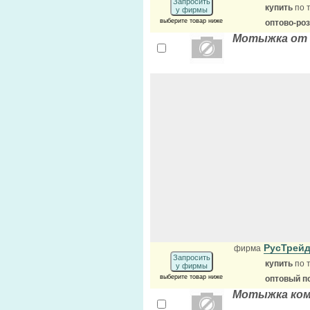
Запросить
купить
по 
у фирмы
выберите товар ниже
оптово-ро
Мотыжка от 
РусТрей
фирма
Запросить
купить
по 
у фирмы
выберите товар ниже
оптовый п
Мотыжка комб