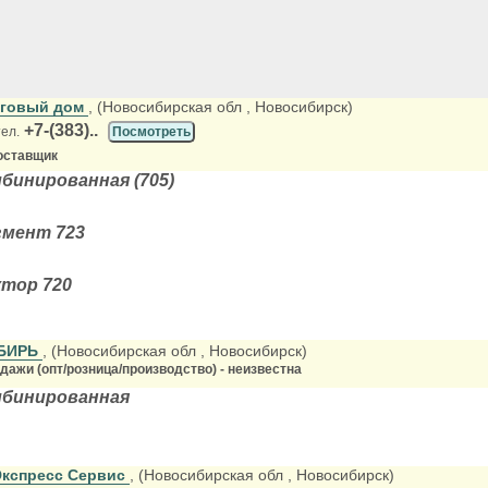
рговый дом
, (Новосибирская обл
, Новосибирск)
+7-(383)..
тел.
Посмотреть
оставщик
бинированная (705)
мент 723
тор 720
ИБИРЬ
, (Новосибирская обл
, Новосибирск)
ажи (опт/розница/производство) - неизвестна
бинированная
Экспресс Сервис
, (Новосибирская обл
, Новосибирск)