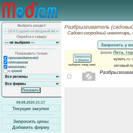
Выбрать раздел:
Разбрызгиватель (садовый
Садово-огородный инвентарь,
Перейти к товару:
Запросить у в
Лита, то
фирма
Показывать только:
Запросить
производителей
купить
по 
у фирмы
оптовиков
выберите товар ниже
оптовый п
магазины
с ценой
Разбрызгива
08.08.2026 21:17
Текущие закупки
Запросить цены
Добавить фирму