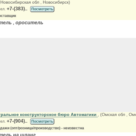
 (Новосибирская обл
, Новосибирск)
+7-(383)..
тел.
Посмотреть
оставщик
тель , ороситель
ральное конструкторское бюро Автоматики
, (Омская обл
, Ом
+7-(904)..
тел.
Посмотреть
ажи (опт/розница/производство) - неизвестна
тель на шланг