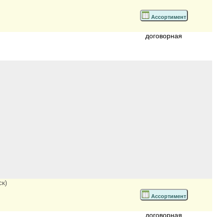
Ассортимент
договорная
ск)
Ассортимент
договорная