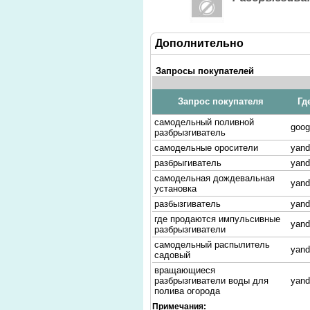
Дополнительно
Запросы покупателей
Запрос покупателя
Гд
самодельный поливной
goog
разбрызгиватель
самодельные оросители
yand
разбрыгиватель
yand
самодельная дождевальная
yand
установка
разбызгиватель
yand
где продаются импульсивные
yand
разбрызгиватели
самодельный распылитель
yand
садовый
вращающиеся
разбрызгиватели воды для
yand
полива огорода
самодельный разбрызгиватель
Примечания: