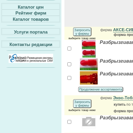
Каталог цен
Рейтинг фирм
Каталог товаров
АКСЕ-С
фирма
Запросить
Услуги портала
у фирмы
форма прод
выберите товар ниже
Разбрызгиват
Контакты редакции
Разбрызгиват
Разбрызгиват
Продолжение ассортимента
Энэс-То
фирма
Запросить
купить
по 
у фирмы
выберите товар ниже
форма прод
Разбрызгиват