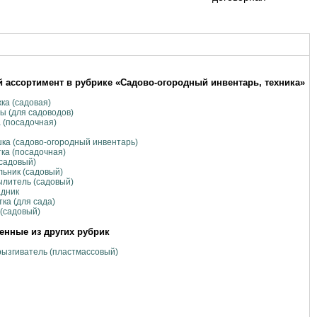
 ассортимент в рубрике «Садово-огородный инвентарь, техника»
ка (садовая)
ы (для садоводов)
 (посадочная)
ка (садово-огородный инвентарь)
ка (посадочная)
садовый)
ьник (садовый)
литель (садовый)
адник
ка (для сада)
(садовый)
нные из других рубрик
ызгиватель (пластмассовый)