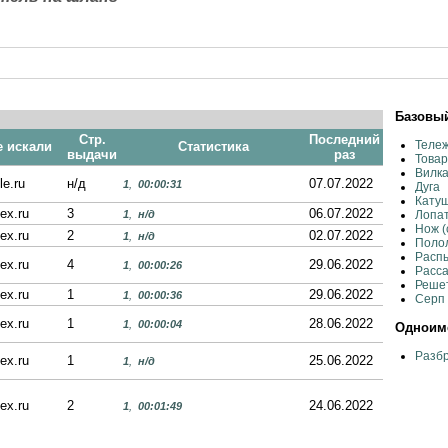
Базовый
Стр.
Последний
Тележ
е искали
Статистика
выдачи
раз
Товар
Вилка
le.ru
н/д
07.07.2022
1
,
00:00:31
Дуга
Катуш
ex.ru
3
06.07.2022
1
,
н/д
Лопат
Нож (
ex.ru
2
02.07.2022
1
,
н/д
Полол
Распы
ex.ru
4
29.06.2022
1
,
00:00:26
Расс
Решет
ex.ru
1
29.06.2022
1
,
00:00:36
Серп 
ex.ru
1
28.06.2022
1
,
00:00:04
Одноиме
Разбр
ex.ru
1
25.06.2022
1
,
н/д
ex.ru
2
24.06.2022
1
,
00:01:49