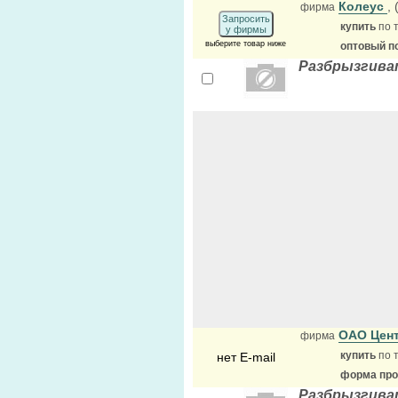
Колеус
,
фирма
Запросить
купить
по 
у фирмы
выберите товар ниже
оптовый п
Разбрызгива
ОАО Цент
фирма
купить
по 
нет E-mail
форма прод
Разбрызгива