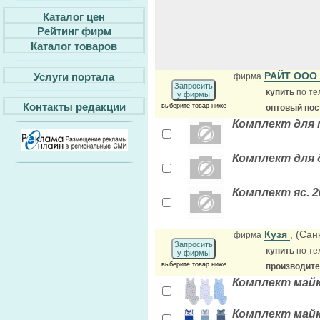
Каталог цен
Рейтинг фирм
Каталог товаров
РАЙТ OOO
Услуги портала
фирма
Запросить
купить
по те
у фирмы
Контакты редакции
выберите товар ниже
оптовый по
Комплект для 
Комплект для д
Комплект яс. 2
Кузя
, (Сан
фирма
Запросить
купить
по те
у фирмы
выберите товар ниже
производит
Комплект майк
Комплект майк