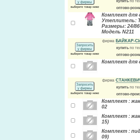
купить
по те
у фирмы
выберите товар ниже
оптово-розн
Комплект для 
Утеплитель: Т
Размеры: 24/86 
Модель N211
БАЙКАР-С
фирма
Запросить
купить
по те
у фирмы
выберите товар ниже
оптово-розн
Комплект для 
СТАНКЕВИ
фирма
Запросить
купить
по те
у фирмы
выберите товар ниже
оптово-прои
Комплект : жаке
02
Комплект : жак
15)
Комплект : пид
09)