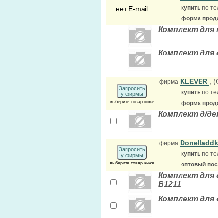
купить
по те
нет E-mail
форма прода
Комплект для м
Комплект для д
KLEVER
, 
фирма
Запросить
купить
по те
у фирмы
выберите товар ниже
форма прода
Комплект д/д
Donelladd
фирма
Запросить
купить
по те
у фирмы
выберите товар ниже
оптовый по
Комплект для 
B1211
Комплект для д