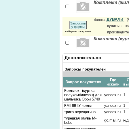
Комплект (жил
ДУВАЛИ
, 
фирма
Запросить
купить
по те
у фирмы
выберите товар ниже
производит
Комплект (кур
Дополнительно
Запросы покупателей
Где
С
Запрос покупателя
искали
вы
Комплект (куртка,
полукомбинезон) для
yandex.ru
1
мальчика Орби 5740
КМТ89ТУ компл
yandex.ru
1
трико верещагино
yandex.ru
1
турецкая обувь M-
go.mail.ru
н/д
bebe
турецкая торговая