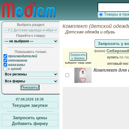
Товары в п
Выбрать раздел:
Комплект (детской одежд
Детская одежда и обувь
Перейти к товару:
Запросить у в
Сибирский
фирма
Показывать только:
Запросить
производителей
купить
по те
у фирмы
оптовиков
выберите товар ниже
оптовый по
магазины
с ценой
Комплект для 
07.08.2026 18:36
Текущие закупки
Запросить цены
Добавить фирму