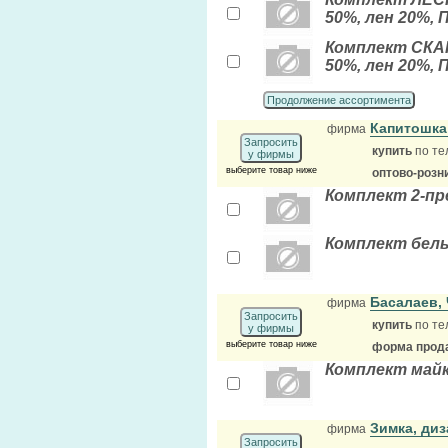
50%, лен 20%,
Комплект СКА
50%, лен 20%,
Продолжение ассортимента
Капитошк
фирма
Запросить
купить
по те
у фирмы
выберите товар ниже
оптово-розн
Комплект 2-пр
Комплект бель
Басалаев,
фирма
Запросить
купить
по те
у фирмы
выберите товар ниже
форма прода
Комплект майк
Зимка, ди
фирма
Запросить