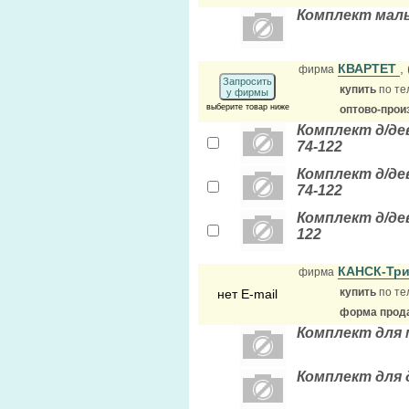
Комплект маль
КВАРТЕТ
,
фирма
Запросить
купить
по те
у фирмы
выберите товар ниже
оптово-прои
Комплект д/дев
74-122
Комплект д/дев
74-122
Комплект д/дев
122
КАНСК-Тр
фирма
купить
по те
нет E-mail
форма прода
Комплект для м
Комплект для д