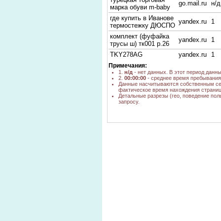
go.mail.ru
н/д
марка обуви m-baby
где купить в Иванове
yandex.ru
1
термостежку ДЮСПО
комплект (фуфайка
yandex.ru
1
трусы ш) тк001 р.26
TKY278AG
yandex.ru
1
куртка для девочки
Примечания:
yandex.ru
1
"танюша"
1.
н/д
- нет данных. В этот период данн
2.
00:00:00
- среднее время пребывания 
Комплект для
Данные насчитываются собственным се
фактическое время нахождения страниц
девочки арт.061
yandex.ru
1
Детальные разрезы (гео, поведение пол
"Беляночка" Квартет
запросу.
малина
детские майки и
go.mail.ru
н/д
трусики из турции
комбинезон малютка
yandex.ru
2
квартет
зимний комплект
yandex.ru
1
Квартет Карапузик
квартет беляночка
yandex.ru
1
КОМПЛ ДЛЯ
yandex.ru
1
ДЕВОЧКИ ОПТ
ООО "ДиНас"
Комплекты
постельного белья
yandex.ru
1