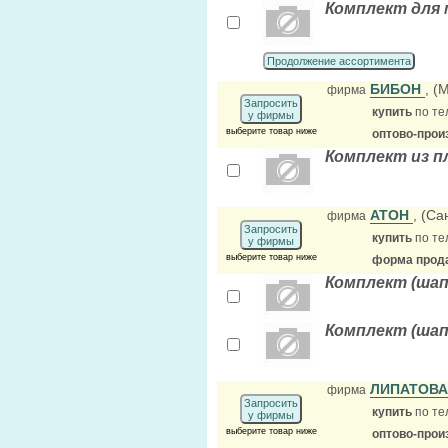
Комплект для 
Продолжение ассортимента
БИБОН
, (
фирма
Запросить
купить
по те
у фирмы
выберите товар ниже
оптово-прои
Комплект из 
АТОН
, (Са
фирма
Запросить
купить
по те
у фирмы
выберите товар ниже
форма прода
Комплект (шап
Комплект (шап
ЛИПАТОВА
фирма
Запросить
купить
по те
у фирмы
выберите товар ниже
оптово-прои