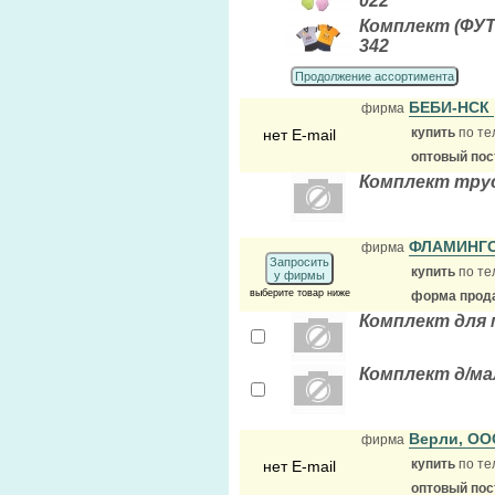
022
Комплект (ФУ
342
Продолжение ассортимента
БЕБИ-НСК
фирма
купить
по те
нет E-mail
оптовый по
Комплект трус
ФЛАМИНГ
фирма
Запросить
купить
по те
у фирмы
выберите товар ниже
форма прода
Комплект для 
Комплект д/ма
Верли, О
фирма
купить
по те
нет E-mail
оптовый по