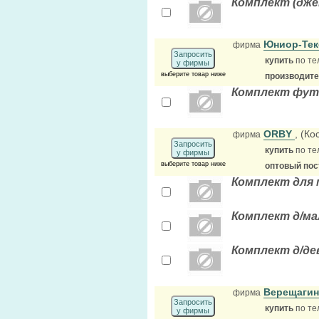
Комплект (дже
Юниор-Те
фирма
Запросить
купить
по те
у фирмы
выберите товар ниже
производит
Комплект фу
ORBY
, (К
фирма
Запросить
купить
по те
у фирмы
выберите товар ниже
оптовый по
Комплект для 
Комплект д/ма
Комплект д/де
Верещагин
фирма
Запросить
купить
по те
у фирмы