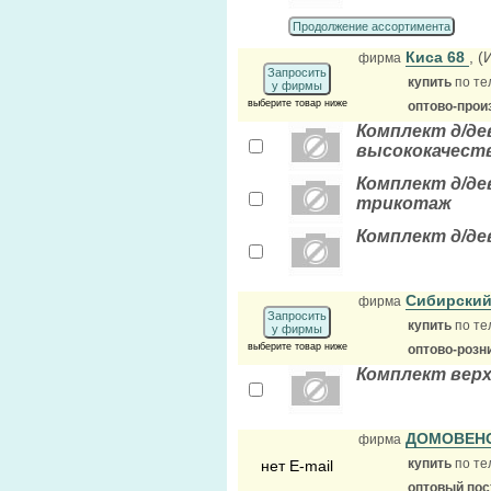
Продолжение ассортимента
Киса 68
, 
фирма
Запросить
купить
по те
у фирмы
выберите товар ниже
оптово-прои
Комплект д/де
высококачест
Комплект д/де
трикотаж
Комплект д/дев
Сибирский
фирма
Запросить
купить
по те
у фирмы
выберите товар ниже
оптово-розн
Комплект верх
ДОМОВЕН
фирма
купить
по те
нет E-mail
оптовый по