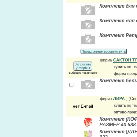
Комплект для м
Комплект для д
Комплект Ретр
Продолжение ассортимента
САКТОН Т
фирма
Запросить
купить
по те
у фирмы
выберите товар ниже
форма прода
Комплект бель
ЛИРА
, (Св
фирма
купить
по те
нет E-mail
оптово-прои
Комплект (КО
РАЗМЕР 40 688
Комплект (ДЛЯ