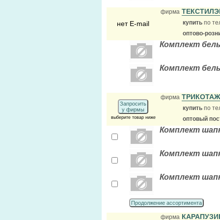
ТЕКСТИЛ
фирма
купить
по те
нет E-mail
оптово-розн
Комплект бель
Комплект бель
ТРИКОТА
фирма
Запросить
купить
по те
у фирмы
выберите товар ниже
оптовый по
Комплект шапка
Комплект шапк
Комплект шапк
Продолжение ассортимента
КАРАПУЗ
фирма