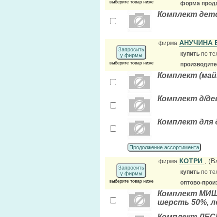
выберите товар ниже
форма прода
Комплект детс
АНУЧИНА 
фирма
Запросить
купить
по те
у фирмы
выберите товар ниже
производит
Комплект (майк
Комплект д/дев
Комплект для 
Продолжение ассортимента
КОТРИ
, (
фирма
Запросить
купить
по те
у фирмы
выберите товар ниже
оптово-прои
Комплект МИШК
шерсть 50%, л
Комплект ЛЕСН