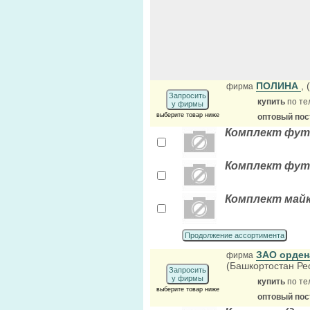
ПОЛИНА
,
фирма
Запросить
купить
по те
у фирмы
выберите товар ниже
оптовый по
Комплект футбо
Комплект футбо
Комплект майка
Продолжение ассортимента
ЗАО орде
фирма
(Башкортостан Ре
Запросить
у фирмы
купить
по те
выберите товар ниже
оптовый по