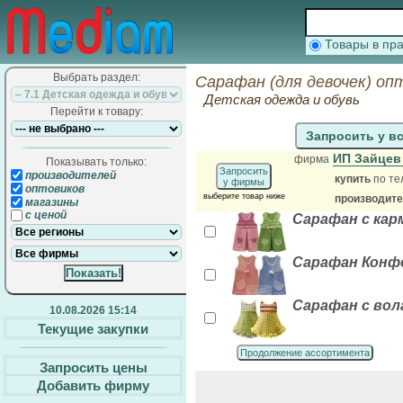
Товары в п
Выбрать раздел:
Сарафан (для девочек) оп
Детская одежда и обувь
Перейти к товару:
Запросить у в
ИП Зайце
фирма
Показывать только:
Запросить
производителей
купить
по те
у фирмы
оптовиков
выберите товар ниже
производит
магазины
с ценой
Сарафан с кар
Сарафан Конф
Сарафан с во
10.08.2026 15:14
Текущие закупки
Продолжение ассортимента
Запросить цены
Добавить фирму