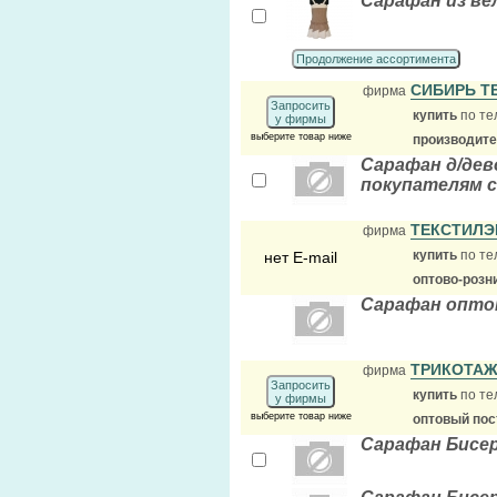
Сарафан из вел
Продолжение ассортимента
СИБИРЬ Т
фирма
Запросить
купить
по те
у фирмы
выберите товар ниже
производит
Сарафан д/дево
покупателям с
ТЕКСТИЛ
фирма
купить
по те
нет E-mail
оптово-розн
Сарафан опто
ТРИКОТА
фирма
Запросить
купить
по те
у фирмы
выберите товар ниже
оптовый по
Сарафан Бисер р