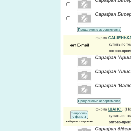
Сарафан Бисер 
Сарафан Бисер 
Продолжение ассортимента
САШЕНЬК
фирма
купить
по те
нет E-mail
оптово-прои
Сарафан 'Ариша'
Сарафан 'Алиса
Сарафан 'Валюш
Продолжение ассортимента
ШАНС
, (Н
фирма
Запросить
купить
по те
у фирмы
выберите товар ниже
оптово-прои
Сарафан д/дево