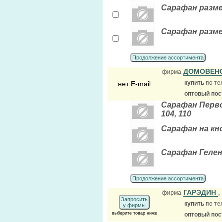
Сарафан размеры
Сарафан размеры
Продолжение ассортимента
ДОМОВЕН
фирма
купить
по те
нет E-mail
оптовый по
Сарафан Перво
104, 110
Сарафан на кно
Сарафан Геленд
Продолжение ассортимента
ГАРЭДИН
,
фирма
Запросить
купить
по те
у фирмы
выберите товар ниже
оптовый по