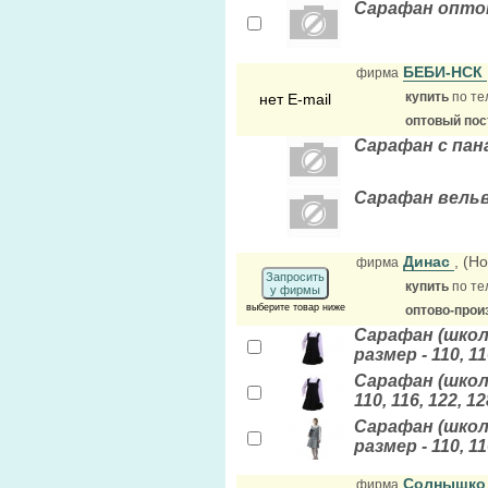
Сарафан опто
БЕБИ-НСК
фирма
купить
по те
нет E-mail
оптовый по
Сарафан с пан
Сарафан вель
Динас
, (Н
фирма
Запросить
купить
по те
у фирмы
выберите товар ниже
оптово-прои
Сарафан (школ
размер - 110, 11
Сарафан (школь
110, 116, 122, 12
Сарафан (школ
размер - 110, 11
Солнышк
фирма