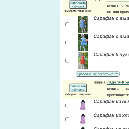
Запросить
купить
по те
у фирмы
выберите товар ниже
оптово-прои
Сарафан с выши
Сарафан с выш
Сарафан 5 пуго
Продолжение ассортимента
Радуга-Кр
фирма
Запросить
купить
по те
у фирмы
выберите товар ниже
производит
Сарафан из вы
Сарафан из хло