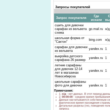
Запросы покупателей
Где
С
Запрос покупателя
искали
вы
сшить для девочки
сарафан из вельвета
go.mail.ru
н/д
схема
школьная форма от
bing.com
н/д
"Сактон"
сарафан для девочки
yandex.ru
1
из вельвета
выкройка детского
yandex.ru
1
сарафана 26 размер
летние сарафаны
для девочек 12-14
yandex.ru
1
лет в магазинах
Новосибирска
школьные сарафаны
фото для девочки
yandex.ru
1
фирма радуга
Примечания:
1.
н/д
- нет данных. В этот период данн
выкройки детских
yandex.ru
22
2.
00:00:00
- среднее время пребывания 
сарафанов
Данные насчитываются собственным се
фактическое время нахождения страниц
Сарафан с
yandex.ru
1
Детальные разрезы (гео, поведение пол
карманами Feel Free
запросу.