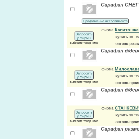
Сарафан СНЕГО
Продолжение ассортимента
Капитошк
фирма
Запросить
купить
по те
у фирмы
выберите товар ниже
оптово-розн
Сарафан д/дев
Милослав
фирма
Запросить
купить
по те
у фирмы
выберите товар ниже
оптово-прои
Сарафан д/дев
СТАНКЕВИ
фирма
Запросить
купить
по те
у фирмы
выберите товар ниже
оптово-прои
Сарафан размеры 