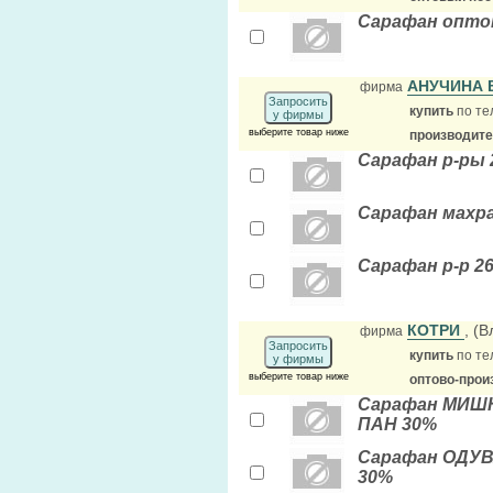
Сарафан опто
АНУЧИНА 
фирма
Запросить
купить
по те
у фирмы
выберите товар ниже
производит
Сарафан р-ры 2
Сарафан махра
Сарафан р-р 26
КОТРИ
, (
фирма
Запросить
купить
по те
у фирмы
выберите товар ниже
оптово-прои
Сарафан МИШКА
ПАН 30%
Сарафан ОДУВА
30%