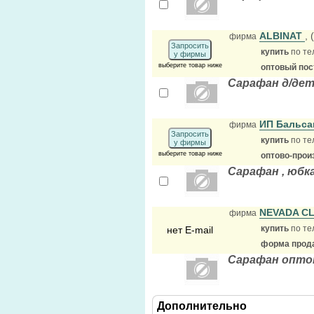
ALBINAT
,
фирма
Запросить
купить
по те
у фирмы
выберите товар ниже
оптовый по
Сарафан д/де
ИП Бальс
фирма
Запросить
купить
по те
у фирмы
выберите товар ниже
оптово-прои
Сарафан , юбк
NEVADA C
фирма
купить
по те
нет E-mail
форма прода
Сарафан опто
Дополнительно