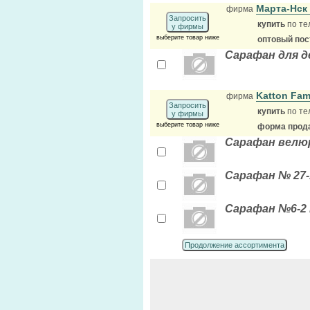
Марта-Нск
фирма
Запросить
купить
по те
у фирмы
выберите товар ниже
оптовый по
Сарафан для д
Katton Fam
фирма
Запросить
купить
по те
у фирмы
выберите товар ниже
форма прода
Сарафан велюр
Сарафан № 27-1
Сарафан №6-2 
Продолжение ассортимента