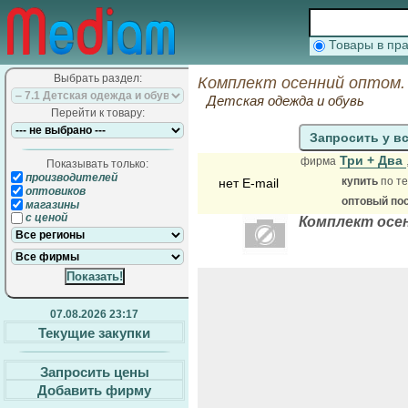
Товары в п
Выбрать раздел:
Комплект осенний оптом.
Детская одежда и обувь
Перейти к товару:
Запросить у в
Три + Два
фирма
Показывать только:
производителей
купить
по те
нет E-mail
оптовиков
оптовый по
магазины
с ценой
Комплект осен
07.08.2026 23:17
Текущие закупки
Запросить цены
Добавить фирму