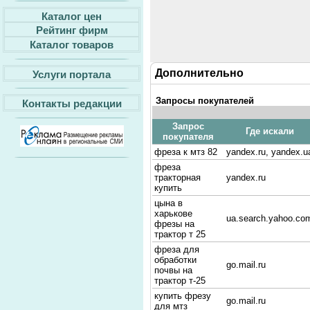
Каталог цен
Рейтинг фирм
Каталог товаров
Дополнительно
Услуги портала
Запросы покупателей
Контакты редакции
Запрос
Где искали
покупателя
фреза к мтз 82
yandex.ru, yandex.u
фреза
тракторная
yandex.ru
купить
цына в
харькове
ua.search.yahoo.co
фрезы на
трактор т 25
фреза для
обработки
go.mail.ru
почвы на
трактор т-25
купить фрезу
go.mail.ru
для мтз