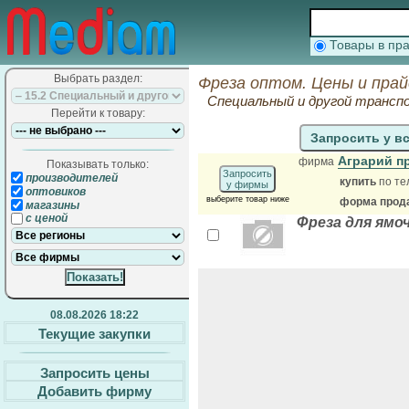
Товары в п
Выбрать раздел:
Фреза оптом. Цены и пра
Специальный и другой трансп
Перейти к товару:
Запросить у в
Аграрий п
фирма
Показывать только:
Запросить
производителей
купить
по те
у фирмы
оптовиков
выберите товар ниже
форма прода
магазины
с ценой
Фреза для ямо
08.08.2026 18:22
Текущие закупки
Запросить цены
Добавить фирму