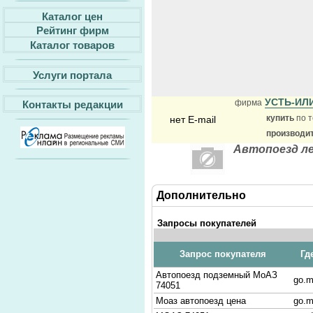
Каталог цен
Рейтинг фирм
Каталог товаров
Услуги портала
УСТЬ-ИЛ
фирма
Контакты редакции
купить
по т
нет E-mail
производи
Автопоезд л
Дополнительно
Запросы покупателей
Запрос покупателя
Гд
Автопоезд подземный МоАЗ
go.m
74051
Моаз автопоезд цена
go.m