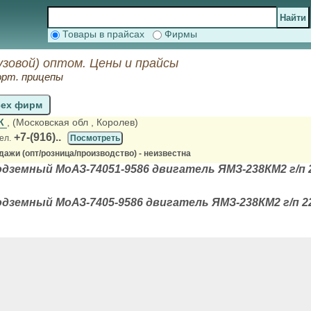
Товары в прайсах
Фирмы
узовой) оптом. Цены и прайсы
орт. прицепы
сех фирм
АК
, (Московская обл
, Королев)
+7-(916)..
ел.
Посмотреть
ажи (опт/розница/производство) - неизвестна
дземный МоАЗ-74051-9586 двигатель ЯМЗ-238КМ2 г/п
дземный МоАЗ-7405-9586 двигатель ЯМЗ-238КМ2 г/п 