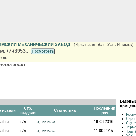
ИМСКИЙ МЕХАНИЧЕСКИЙ ЗАВОД
, (Иркутская обл
, Усть-Илимск)
+7-(3953..
ел.
Посмотреть
тель
есовозный
Базовый
прицеп
Стр.
Последний
е искали
Статистика
выдачи
раз
Роспу
Скреп
ail.ru
н/д
18.03.2016
1
,
00:02:25
Скут
Термо
ail.ru
н/д
11.09.2015
1
,
00:00:22
Трал 
УАЗ (