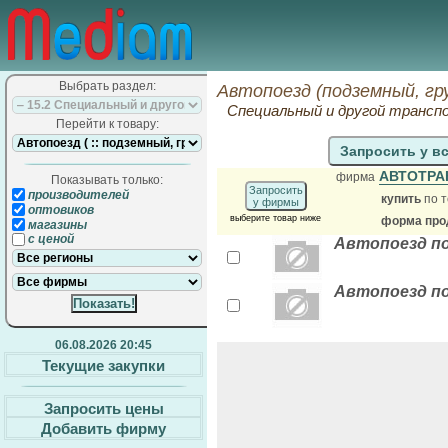
Выбрать раздел:
Автопоезд (подземный, гр
Специальный и другой трансп
Перейти к товару:
Запросить у в
АВТОТР
фирма
Показывать только:
Запросить
производителей
купить
по т
у фирмы
оптовиков
выберите товар ниже
форма прод
магазины
с ценой
Автопоезд по
Автопоезд по
06.08.2026 20:45
Текущие закупки
Запросить цены
Добавить фирму