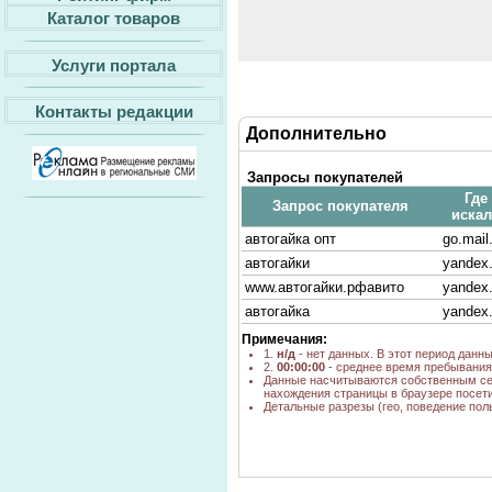
Каталог товаров
Услуги портала
Контакты редакции
Дополнительно
Запросы покупателей
Где
Запрос покупателя
искал
автогайка опт
go.mail
автогайки
yandex.
www.автогайки.рфавито
yandex.
автогайка
yandex.
Примечания:
1.
н/д
- нет данных. В этот период данн
2.
00:00:00
- среднее время пребывания 
Данные насчитываются собственным се
нахождения страницы в браузере посети
Детальные разрезы (гео, поведение пол