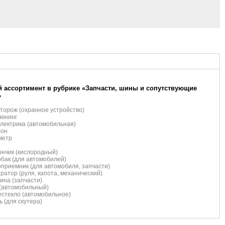
 ассортимент в рубрике «Запчасти, шины и сопутствующие
»
торож (охранное устройство)
тюнинг
лектрика (автомобильная)
сон
метр
нчик (кислородный)
бак (для автомобилей)
приемник (для автомобиля, запчасти)
ратор (руля, капота, механический)
ина (запчасти)
(автомобильный)
стекло (автомобильное)
ь (для скутера)