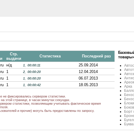
Базовый
Стр.
Статистика
Последний раз
товары
и
выдачи
.ru
н/д
25.09.2014
1
,
00:00:11
Автос
Авто
ru
1
12.04.2014
2
,
00:00:20
Автоэ
ru
1
06.07.2013
Анти
1
,
00:00:20
Арео
ru
1
18.05.2013
1
,
00:00:42
Арка
Балло
Бензо
ые не фиксировались сервером статистики.
Бензо
на этой странице, в часах:минутах:секундах.
Блоки
рвером статистики, позволяющим учитывать фактическое время
теля.
Боков
ьзователей и прочие) могуть быть предоставлены по запросу.
Борт 
Броне
Бугел
Буква