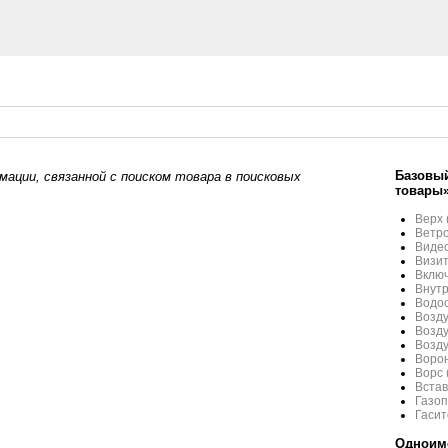
Базовый
ации, связанной с поиском товара в поисковых
товары
Верх 
Ветр
Виде
Визи
Включ
Внутр
Водо
Возду
Возд
Возду
Воро
Ворс 
Встав
Газоп
Гасит
Одноиме