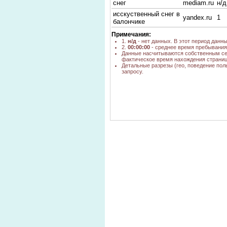
снег
mediam.ru
н/д
исскуственный снег в
yandex.ru
1
балончике
Примечания:
1.
н/д
- нет данных. В этот период данн
2.
00:00:00
- среднее время пребывания 
Данные насчитываются собственным се
фактическое время нахождения страниц
Детальные разрезы (гео, поведение пол
запросу.