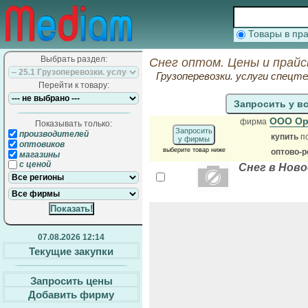
Товары в п
Выбрать раздел:
Снег оптом. Цены и прай
Грузоперевозки. услуги спецте
Перейти к товару:
Запросить у в
ООО О
фирма
Показывать только:
Запросить
производителей
купить
п
у фирмы
оптовиков
выберите товар ниже
оптово-р
магазины
с ценой
Снег в Нов
07.08.2026 12:14
Текущие закупки
Запросить цены
Добавить фирму