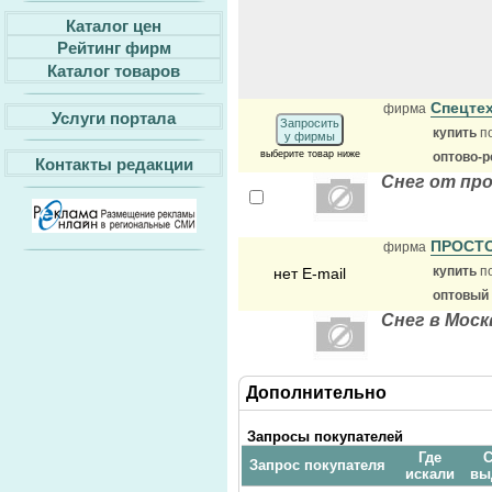
Каталог цен
Рейтинг фирм
Каталог товаров
Спецте
фирма
Услуги портала
Запросить
купить
п
у фирмы
выберите товар ниже
оптово-р
Контакты редакции
Снег от пр
ПРОСТ
фирма
купить
п
нет E-mail
оптовый
Снег в Моск
Дополнительно
Запросы покупателей
Где
С
Запрос покупателя
искали
вы