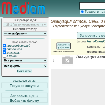
Товары в п
Выбрать раздел:
Эвакуация оптом. Цены и
Грузоперевозки. услуги спецте
Перейти к товару:
Запросить у в
АвтоСпец
фирма
Показывать только:
Запросить
производителей
купить
по те
у фирмы
оптовиков
выберите товар ниже
форма прода
магазины
с ценой
Эвакуация авт
09.08.2026 23:33
Текущие закупки
Запросить цены
Добавить фирму