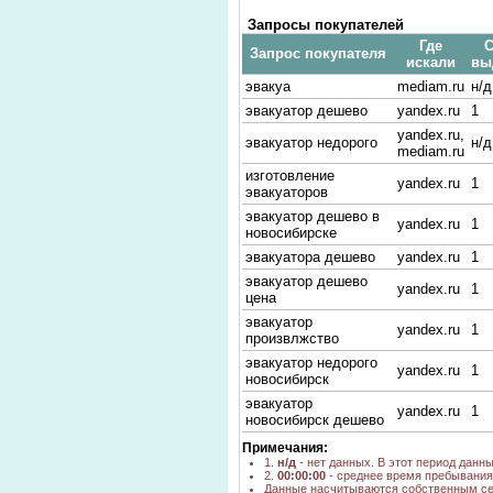
Запросы покупателей
Где
С
Запрос покупателя
искали
вы
эвакуа
mediam.ru
н/д
эвакуатор дешево
yandex.ru
1
yandex.ru,
эвакуатор недорого
н/д
mediam.ru
изготовление
yandex.ru
1
эвакуаторов
эвакуатор дешево в
yandex.ru
1
новосибирске
эвакуатора дешево
yandex.ru
1
эвакуатор дешево
yandex.ru
1
цена
эвакуатор
yandex.ru
1
произвлжство
эвакуатор недорого
yandex.ru
1
новосибирск
эвакуатор
yandex.ru
1
новосибирск дешево
Примечания:
1.
н/д
- нет данных. В этот период данн
2.
00:00:00
- среднее время пребывания 
Данные насчитываются собственным се