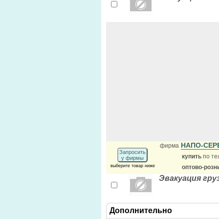
НАПО-СЕР
фирма
Запросить
купить
по те
у фирмы
выберите товар ниже
оптово-розн
Эвакуация гр
Дополнительно