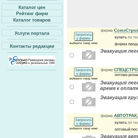
Каталог цен
Рейтинг фирм
Каталог товаров
СоюзСтро
фирма
Услуги портала
Запросить
купить
по те
у фирмы
выберите товар ниже
форма прода
Контакты редакции
Эвакуация лег
СПЕЦСТР
фирма
Запросить
у фирмы
оптово-розн
выберите товар ниже
Эвакуация лег
время к оплате
Эвакуация гру
АВТОТРАК
фирма
Запросить
купить
по те
у фирмы
выберите товар ниже
оптовый по
Эвакуация ав