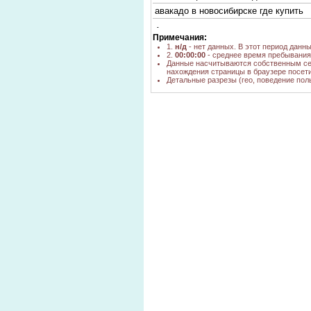
авакадо в новосибирске где купить
Авокадо в бишкеке
Примечания:
1.
н/д
- нет данных. В этот период данн
авокадо новосибирск
2.
00:00:00
- среднее время пребывания 
Данные насчитываются собственным се
авокадо свежие оптовая цена
нахождения страницы в браузере посети
Детальные разрезы (гео, поведение пол
авокадо сезонность
сколько стоит авокадо в Бишкеке
сколько стоит авокадо ,birtr
сколько стоит авокадо в магазинах
оптовая цена авокадо
где продают авокадо
авокадо цена
цена авокадо aherns
авакодо цена
авокадо киви в питере цены
стоимость авокадо в новосибирске
сколько стоит авакадо в магазине
авокадо где купить новосибирск
авокадо где купить в новосибирске