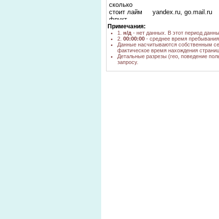
сколько
стоит лайм
yandex.ru, go.mail.ru
фрукт
Примечания:
лаймы омск
1.
н/д
- нет данных. В этот период данн
yandex.ru
купить
2.
00:00:00
- среднее время пребывания 
Данные насчитываются собственным се
фрукт лайма
фактическое время нахождения страниц
yandex.ru
цена
Детальные разрезы (гео, поведение пол
запросу.
где купить
фрукт лайм в
google.ru
новосибирске
сколько
стоит фрукт
yandex.ru
лайм
сколько
стоит лайм
yandex.ru
омск
сколько
стоит
yandex.ru, go.mail.ru
килограмм
лайма
лайм свежий
yandex.ru
омск купить
купить
лаймы в
yandex.ru
омске фрукт
лайм фрукт
yandex.ru, bing.com,