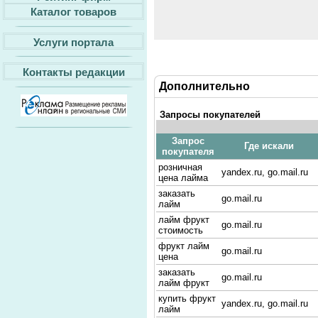
Каталог товаров
Услуги портала
Контакты редакции
Дополнительно
Запросы покупателей
Запрос
Где искали
покупателя
розничная
yandex.ru, go.mail.ru
цена лайма
заказать
go.mail.ru
лайм
лайм фрукт
go.mail.ru
стоимость
фрукт лайм
go.mail.ru
цена
заказать
go.mail.ru
лайм фрукт
купить фрукт
yandex.ru, go.mail.ru
лайм