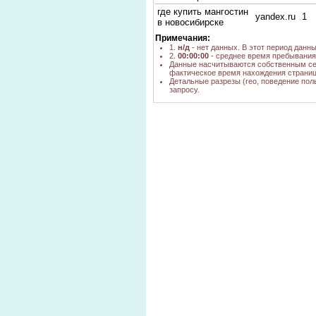
где купить мангостин
yandex.ru
1
в новосибирске
где купить мангустин
Примечания:
yandex.ru
1
в новосибирске
1.
н/д
- нет данных. В этот период данн
2.
00:00:00
- среднее время пребывания 
где купить мангостин
yandex.ru
1
Данные насчитываются собственным се
фактическое время нахождения страниц
фрукт мангостин
Детальные разрезы (гео, поведение пол
купить в
yandex.ru
3
запросу.
новосибирске