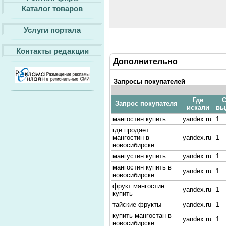
Каталог товаров
Услуги портала
Контакты редакции
Дополнительно
Запросы покупателей
Где
С
Запрос покупателя
искали
вы
мангостин купить
yandex.ru
1
где продает
мангостин в
yandex.ru
1
новосибирске
мангустин купить
yandex.ru
1
мангостин купить в
yandex.ru
1
новосибирске
фрукт мангостин
yandex.ru
1
купить
тайские фрукты
yandex.ru
1
купить мангостан в
yandex.ru
1
новосибирске