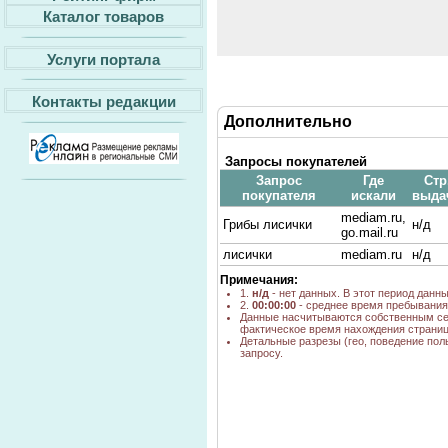
Каталог товаров
Услуги портала
Контакты редакции
Дополнительно
Запросы покупателей
Запрос
Где
Стр
покупателя
искали
выда
mediam.ru,
Грибы лисички
н/д
go.mail.ru
лисички
mediam.ru
н/д
Примечания:
1.
н/д
- нет данных. В этот период данн
2.
00:00:00
- среднее время пребывания 
Данные насчитываются собственным се
фактическое время нахождения страниц
Детальные разрезы (гео, поведение пол
запросу.