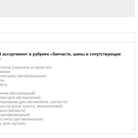
 ассортимент в рубрике «Запчасти, шины и сопутствующие
»
торож (охранное устройство)
тюнинг
лектрика (автомобильная)
сон
метр
нчик (кислородный)
бак (для автомобилей)
приемник (для автомобиля, запчасти)
ратор (руля, капота, механический)
ина (запчасти)
(автомобильный)
стекло (автомобильное)
ь (для скутера)