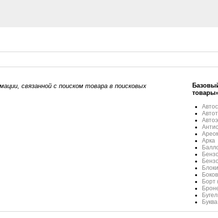
Базовый
ации, связанной с поиском товара в поисковых
товары
Автос
Авто
Автоэ
Анти
Арео
Арка
Балло
Бензо
Бензо
Блоки
Боков
Борт 
Броне
Бугел
Буква