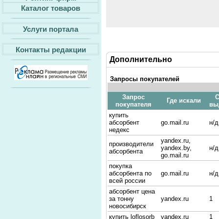
Каталог товаров
Услуги портала
Контакты редакции
Дополнительно
Запросы покупателей
Запрос
С
Где искали
покупателя
вы
купить
абсорбент
go.mail.ru
н/д
недекс
yandex.ru,
производители
yandex.by,
н/д
абсорбента
go.mail.ru
покупка
абсорбента по
go.mail.ru
н/д
всей россии
абсорбент цена
за тонну
yandex.ru
1
новосибирск
купить loflosorb
yandex.ru
1