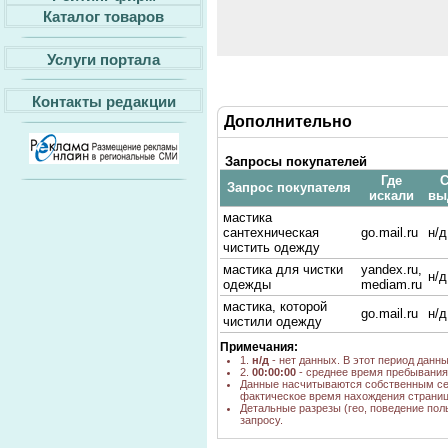
Каталог товаров
Услуги портала
Контакты редакции
Дополнительно
Запросы покупателей
Где
С
Запрос покупателя
искали
вы
мастика
сантехническая
go.mail.ru
н/д
чистить одежду
мастика для чистки
yandex.ru,
н/д
одежды
mediam.ru
мастика, которой
go.mail.ru
н/д
чистили одежду
Примечания:
1.
н/д
- нет данных. В этот период данн
2.
00:00:00
- среднее время пребывания 
Данные насчитываются собственным се
фактическое время нахождения страниц
Детальные разрезы (гео, поведение пол
запросу.