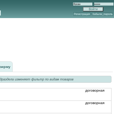
Регистрация
Забыли_пароль
фирму
драздела изменяет фильтр по видам товаров
договорная
договорная