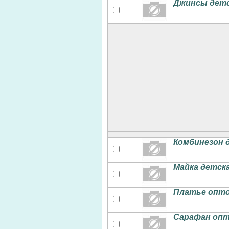
Джинсы детс
Комбинезон 
Майка детск
Платье опто
Сарафан опт