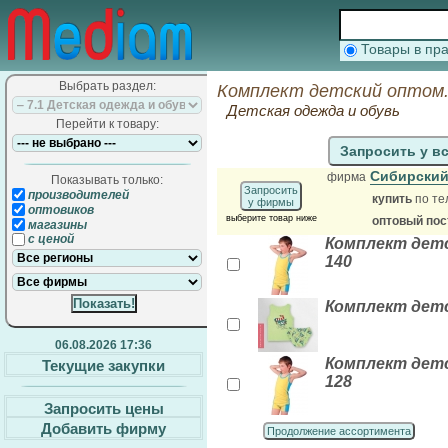
Товары в п
Выбрать раздел:
Комплект детский оптом.
Детская одежда и обувь
Перейти к товару:
Запросить у в
Сибирский
фирма
Показывать только:
Запросить
производителей
купить
по те
у фирмы
оптовиков
выберите товар ниже
оптовый по
магазины
с ценой
Комплект детс
140
Комплект детс
06.08.2026 17:36
Комплект детс
Текущие закупки
128
Запросить цены
Добавить фирму
Продолжение ассортимента