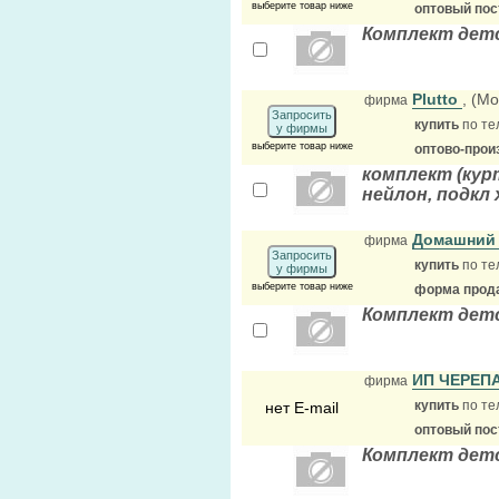
выберите товар ниже
оптовый по
Комплект детс
Plutto
, (М
фирма
Запросить
купить
по те
у фирмы
выберите товар ниже
оптово-прои
комплект (кур
нейлон, подкл
Домашний 
фирма
Запросить
купить
по те
у фирмы
выберите товар ниже
форма прода
Комплект дет
ИП ЧЕРЕП
фирма
купить
по те
нет E-mail
оптовый по
Комплект детс