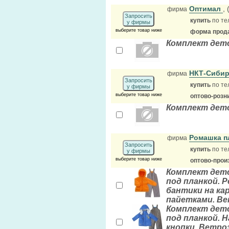
Оптимал
,
фирма
Запросить
купить
по те
у фирмы
выберите товар ниже
форма прода
Комплект дет
НКТ-Сиби
фирма
Запросить
купить
по те
у фирмы
выберите товар ниже
оптово-розн
Комплект детс
Ромашка 
фирма
Запросить
купить
по те
у фирмы
выберите товар ниже
оптово-прои
Комплект детс
под планкой. 
бантики на кар
пайетками. Ве
Комплект детс
под планкой. Н
кнопки. Ветро