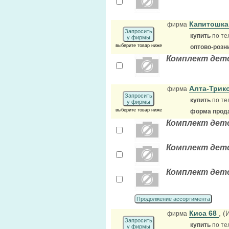
Капитошк
фирма
Запросить
купить
по те
у фирмы
выберите товар ниже
оптово-розн
Комплект дет
Алта-Трик
фирма
Запросить
купить
по те
у фирмы
выберите товар ниже
форма прода
Комплект детс
Комплект детск
Комплект дет
Продолжение ассортимента
Киса 68
, 
фирма
Запросить
купить
по те
у фирмы