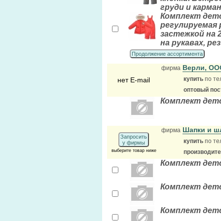
груди и карман
Комплект детс
регулируемая 
застежкой на 
на рукавах, ре
Продолжение ассортимента
Верли, О
фирма
купить
по те
нет E-mail
оптовый по
Комплект дет
Шапки и ш
фирма
Запросить
купить
по те
у фирмы
выберите товар ниже
производит
Комплект детс
Комплект дет
Комплект дет