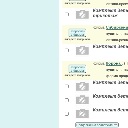
выберите товар ниже
оптово-прои
Комплект детс
трикотаж
Сибирский
фирма
Запросить
купить
по те
у фирмы
выберите товар ниже
оптово-розн
Комплект дет
Корона
, (
фирма
Запросить
купить
по те
у фирмы
выберите товар ниже
форма прода
Комплект детс
Комплект детс
Комплект детс
Продолжение ассортимента