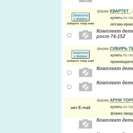
КВАРТЕТ
,
фирма
Запросить
купить
по те
у фирмы
выберите товар ниже
оптово-прои
Комплект детс
рост 74-152
СИБИРЬ Т
фирма
Запросить
купить
по те
у фирмы
выберите товар ниже
производит
Комплект детс
Комплект детс
АРУМ ТО
фирма
купить
по те
нет E-mail
форма прода
Комплект детс