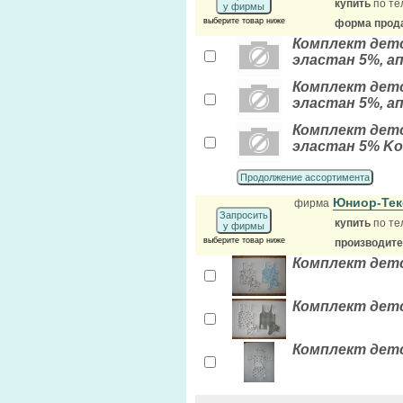
купить
по те
у фирмы
выберите товар ниже
форма прода
Комплект детс
эластан 5%, а
Комплект детс
эластан 5%, а
Комплект детс
эластан 5% Ko
Продолжение ассортимента
Юниор-Те
фирма
Запросить
купить
по те
у фирмы
выберите товар ниже
производит
Комплект детс
Комплект детс
Комплект детс