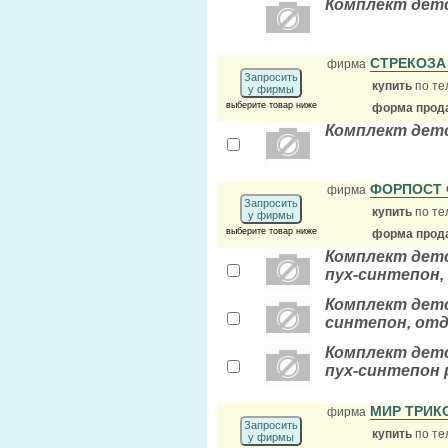
Комплект детс
СТРЕКОЗ
фирма
Запросить
купить
по те
у фирмы
выберите товар ниже
форма прода
Комплект дет
ФОРПОСТ
фирма
Запросить
купить
по те
у фирмы
выберите товар ниже
форма прода
Комплект детс
пух-синтепон, 
Комплект детс
синтепон, отде
Комплект детс
пух-синтепон р
МИР ТРИ
фирма
Запросить
купить
по те
у фирмы