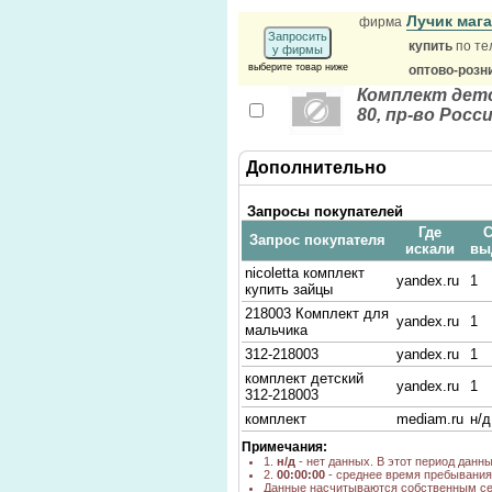
Лучик маг
фирма
Запросить
купить
по те
у фирмы
выберите товар ниже
оптово-розн
Комплект детс
80, пр-во Росс
Дополнительно
Запросы покупателей
Где
С
Запрос покупателя
искали
вы
nicoletta комплект
yandex.ru
1
купить зайцы
218003 Комплект для
yandex.ru
1
мальчика
312-218003
yandex.ru
1
комплект детский
yandex.ru
1
312-218003
комплект
mediam.ru
н/д
Примечания:
1.
н/д
- нет данных. В этот период данн
2.
00:00:00
- среднее время пребывания 
Данные насчитываются собственным се