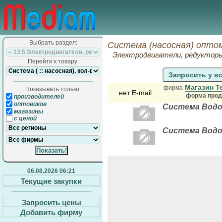
Выбрать раздел:
Система (насосная) оптом
Электродвигатели, редуктор
Перейти к товару:
Запросить у в
Магазин Т
фирма
Показывать только:
нет E-mail
форма прода
производителей
оптовиков
Система Водом
магазины
с ценой
Система Водом
06.08.2026 06:21
Текущие закупки
Запросить цены
Добавить фирму