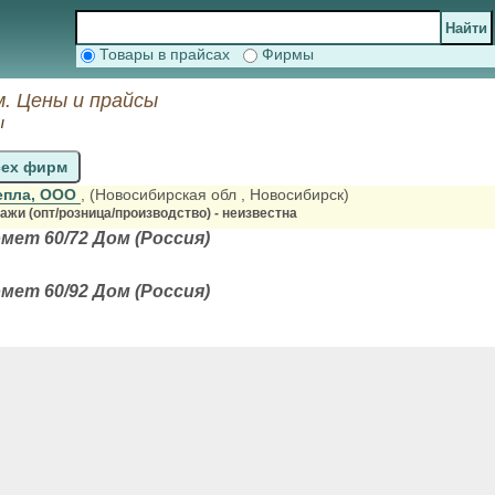
Товары в прайсах
Фирмы
. Цены и прайсы
ы
сех фирм
епла, ООО
, (Новосибирская обл
, Новосибирск)
жи (опт/розница/производство) - неизвестна
ет 60/72 Дом (Россия)
ет 60/92 Дом (Россия)