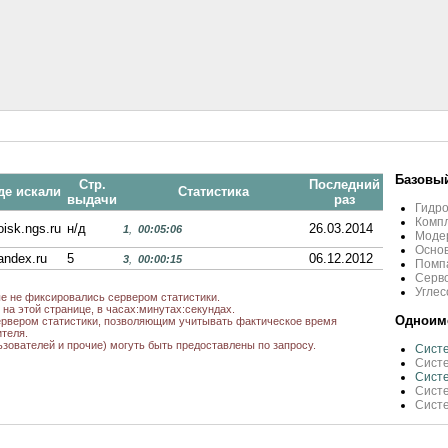
Базовый
Стр.
Последний
де искали
Статистика
выдачи
раз
Гидр
Комп
oisk.ngs.ru
н/д
26.03.2014
1
,
00:05:06
Моде
Основ
andex.ru
5
06.12.2012
3
,
00:00:15
Помпа
Серво
Углес
ые не фиксировались сервером статистики.
на этой странице, в часах:минутах:секундах.
Одноиме
рвером статистики, позволяющим учитывать фактическое время
теля.
ьзователей и прочие) могуть быть предоставлены по запросу.
Сист
Систе
Систе
Систе
Сист