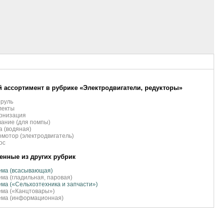
 ассортимент в рубрике «Электродвигатели, редукторы»
оруль
лекты
рнизация
ание (для помпы)
 (водяная)
мотор (электродвигатель)
ос
нные из других рубрик
ема (всасывающая)
ма (гладильная, паровая)
ма («Сельхозтехника и запчасти»)
ма («Канцтовары»)
ема (информационная)