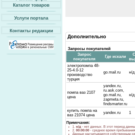
Каталог товаров
Услуги портала
Контакты редакции
Дополнительно
Запросы покупателей
Запрос
С
Где искали
покупателя
вы
электропомпа 48-
25-4.0-12
go.mail.ru
н/д
производство
турция
yandex.ru,
ru.ask.com,
помпа ваз 2107
go.mail.ru,
н/д
цена
zapmeta.ru,
findsmarter.ru
купить помпа на
yandex.ru
1
ваз 21074 цена
Примечания:
1.
н/д
- нет данных. В этот период данн
2.
00:00:00
- среднее время пребывания 
Данные насчитываются собственным се