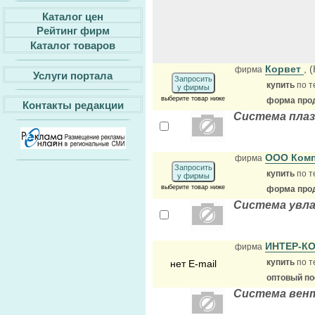
Каталог цен
Рейтинг фирм
Каталог товаров
Корвет
, 
фирма
Услуги портала
Запросить
купить
по т
у фирмы
выберите товар ниже
форма прод
Контакты редакции
Система плаз
ООО Комп
фирма
Запросить
купить
по т
у фирмы
выберите товар ниже
форма прод
Система увла
ИНТЕР-К
фирма
купить
по т
нет E-mail
оптовый п
Система вен