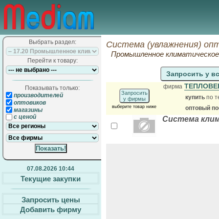
Выбрать раздел:
Система (увлажнения) оп
Промышленное климатическое 
Перейти к товару:
Запросить у в
ТЕПЛОВЕ
фирма
Показывать только:
Запросить
производителей
купить
по т
у фирмы
оптовиков
выберите товар ниже
оптовый п
магазины
с ценой
Система кли
07.08.2026 10:44
Текущие закупки
Запросить цены
Добавить фирму