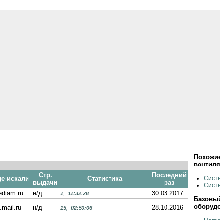
Похожие
вентил
Стр.
Последний
де искали
Статистика
Сист
выдачи
раз
Сист
diam.ru
н/д
30.03.2017
1
,
11:32:28
Базовый
оборудо
.mail.ru
н/д
28.10.2016
15
,
02:50:06