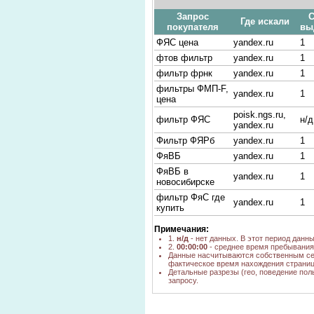
Запрос
С
Где искали
покупателя
вы
ФЯС цена
yandex.ru
1
фтов фильтр
yandex.ru
1
фильтр фрнк
yandex.ru
1
фильтры ФМП-F,
yandex.ru
1
цена
poisk.ngs.ru,
фильтр ФЯС
н/д
yandex.ru
Фильтр ФЯРб
yandex.ru
1
ФяВБ
yandex.ru
1
ФяВБ в
yandex.ru
1
новосибирске
фильтр ФяС где
yandex.ru
1
купить
фильтр фтов
yandex.ru
1
Примечания:
фильтр ФЯС в
1.
н/д
- нет данных. В этот период данн
yandex.ru
1
2.
00:00:00
- среднее время пребывания 
Новосибирске
Данные насчитываются собственным се
фильт ФяРБ
фактическое время нахождения страниц
Детальные разрезы (гео, поведение пол
купить
yandex.ru
1
запросу.
Новосибирск
ФяРБ цена
yandex.ru
1