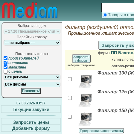
Товары в п
Выбрать раздел:
Фильтр (воздушный) опто
Промышленное климатическое 
Перейти к товару:
Запросить у в
ПП Благов
фирма
Показывать только:
Запросить
производителей
купить
по те
у фирмы
оптовиков
выберите товар ниже
оптово-розн
магазины
с ценой
Фильтр 100 (Ж
Фильтр 125 (Ж
07.08.2026 03:57
Текущие закупки
Фильтр 150 (Ж
Запросить цены
Добавить фирму
Продолжение ассортимента