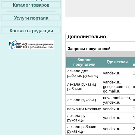
Каталог товаров
Услуги портала
Контакты редакции
Дополнительно
Запросы покупателей
Запрос
Где искали
покупателя
лекало для
yandex.ru
1
рабочих рукавиц
yandex.ru,
лекала рукавиц
google.com.ua,
н
рабочих
go.mail.ru
nova.rambler.ru,
лекало руковиц
н
yandex.ru
верхонки меховые
yandex.ru
1
лекала.ру
yandex.ru
1
руковицы
лекало рабочие
yandex.ru
2
рукавицы.