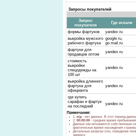
Запросы покупателей
Запрос
Где искали
покупателя
формы фартуков
yandex.ru
выкройка мужского
google.ru,
рабочего фартука
go.mail.ru
фартуки для
yandex.ru
продавцов оптом
стоимость
выкройки
yandex.ru
спецодежды на
100 шт
выкройка длинного
фартука для
yandex.ru
официанта
где купить
сарафан и фартук
yandex.ru
на последний
звонок
Примечания:
1.
н/д
- нет данных. В этот период данн
цена фартука
2.
00:00:00
- среднее время пребывания 
хлопчатобумажный
yandex.ru
Данные насчитываются собственным се
с нагрудником
фактическое время нахождения страниц
Детальные разрезы (гео, поведение пол
фартук.ру
poisk.ngs.ru
запросу.