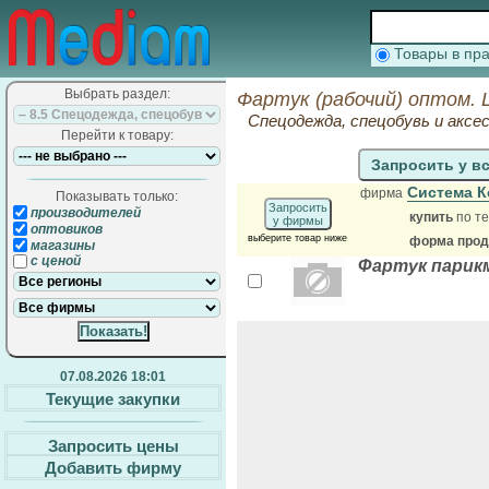
Товары в п
Выбрать раздел:
Фартук (рабочий) оптом. 
Спецодежда, спецобувь и аксе
Перейти к товару:
Запросить у в
Система 
фирма
Показывать только:
Запросить
производителей
купить
по те
у фирмы
оптовиков
выберите товар ниже
форма прода
магазины
с ценой
Фартук парикм
07.08.2026 18:01
Текущие закупки
Запросить цены
Добавить фирму