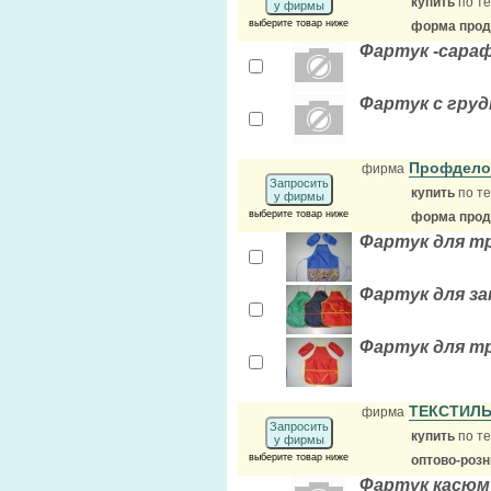
купить
по те
у фирмы
выберите товар ниже
форма прода
Фартук -сараф
Фартук с груд
Профдел
фирма
Запросить
купить
по те
у фирмы
выберите товар ниже
форма прода
Фартук для тр
Фартук для з
Фартук для тр
ТЕКСТИЛ
фирма
Запросить
купить
по те
у фирмы
выберите товар ниже
оптово-розн
Фартук касюм