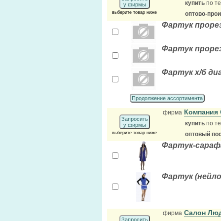
купить
по те
у фирмы
выберите товар ниже
оптово-про
Фартук прорез
Фартук проре
Фартук х/б ди
Продолжение ассортимента
Компания
фирма
Запросить
купить
по те
у фирмы
выберите товар ниже
оптовый по
Фартук-сараф
Фартук (нейло
Салон Л
фирма
Запросить