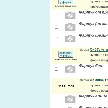
купить
по те
у фирмы
выберите товар ниже
производит
Фартук от пр
Фартук (по ка
Фартук (рези
СибТекст
фирма
Запросить
купить
по те
у фирмы
выберите товар ниже
форма прода
Фартук бел.
Домино, г
фирма
купить
по те
нет E-mail
форма прода
Фартук винил
Фартук винил