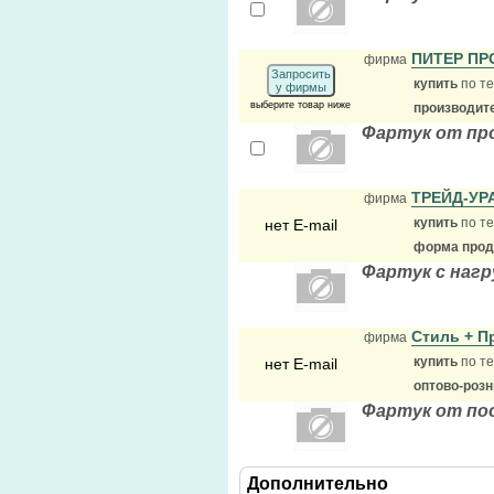
ПИТЕР П
фирма
Запросить
купить
по те
у фирмы
выберите товар ниже
производит
Фартук от пр
ТРЕЙД-УР
фирма
купить
по те
нет E-mail
форма прода
Фартук с нагр
Стиль + 
фирма
купить
по те
нет E-mail
оптово-роз
Фартук от по
Дополнительно