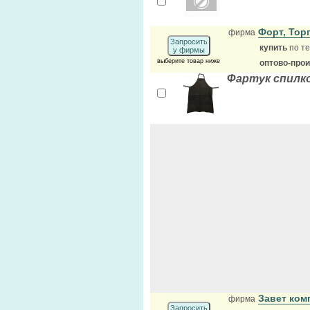
Форт, То
фирма
Запросить
купить
по те
у фирмы
выберите товар ниже
оптово-про
Фартук спилк
Завет ком
фирма
Запросить