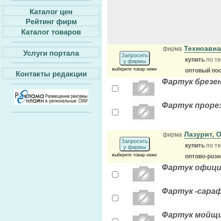
Каталог цен
Рейтинг фирм
Каталог товаров
Техноави
фирма
Услуги портала
Запросить
купить
по те
у фирмы
выберите товар ниже
оптовый по
Контакты редакции
Фартук брезе
Фартук проре
Лазурит,
фирма
Запросить
купить
по те
у фирмы
выберите товар ниже
оптово-роз
Фартук офиц
Фартук -сара
Фартук мойщ