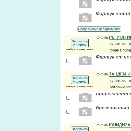
Фартук винил.
Продолжение ассортимента
РЕГИОН И
фирма
Запросить
купить
по те
у фирмы
выберите товар ниже
форма прода
Фартук от по
ТАНДЕМ И
фирма
Запросить
купить
по те
у фирмы
выберите товар ниже
оптовый по
прорезиненны
брезентовый 
ЮНИДИЗА
фирма
Запросить