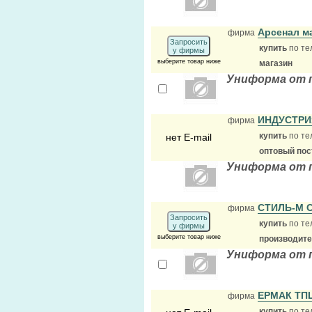
Арсенал м
фирма
Запросить
купить
по те
у фирмы
выберите товар ниже
магазин
Униформа от 
ИНДУСТР
фирма
купить
по те
нет E-mail
оптовый по
Униформа от 
СТИЛЬ-М 
фирма
Запросить
купить
по те
у фирмы
выберите товар ниже
производит
Униформа от 
ЕРМАК ТП
фирма
купить
по те