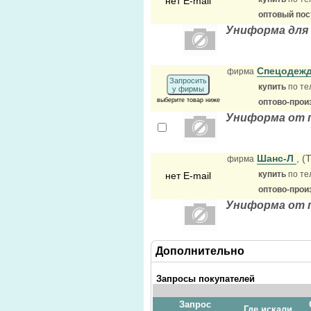
нет E-mail
оптовый по
Униформа для 
Спецодеж
фирма
Запросить
купить
по те
у фирмы
выберите товар ниже
оптово-прои
Униформа от 
Шанс-Л
, (
фирма
купить
по те
нет E-mail
оптово-прои
Униформа от 
Дополнительно
Запросы покупателей
Запрос
Где искали