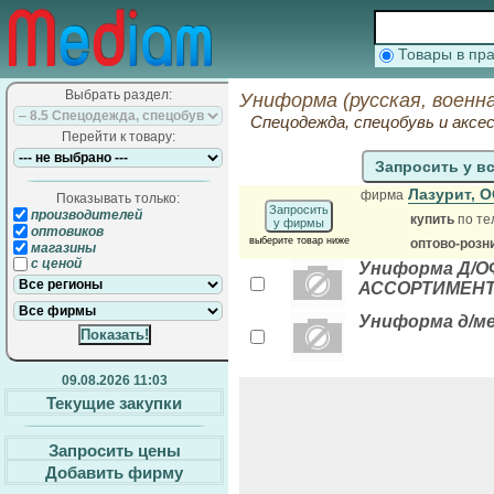
Товары в п
Выбрать раздел:
Униформа (русская, военн
Спецодежда, спецобувь и аксе
Перейти к товару:
Запросить у в
Лазурит, 
фирма
Показывать только:
Запросить
производителей
купить
по те
у фирмы
оптовиков
выберите товар ниже
оптово-розн
магазины
с ценой
Униформа Д/
АССОРТИМЕНТ
Униформа д/м
09.08.2026 11:03
Текущие закупки
Запросить цены
Добавить фирму