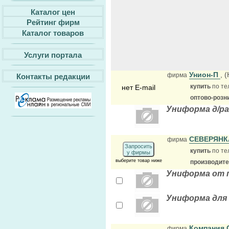
Каталог цен
Рейтинг фирм
Каталог товаров
Услуги портала
Унион-П
, 
фирма
Контакты редакции
купить
по те
нет E-mail
оптово-розн
Униформа д/р
СЕВЕРЯНК
фирма
Запросить
купить
по те
у фирмы
выберите товар ниже
производит
Униформа от 
Униформа для 
Компания
фирма