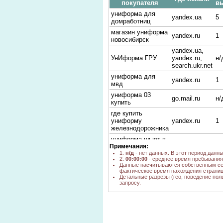
покупателя
в
униформа для
yandex.ua
5
домработниц
магазин униформа
yandex.ru
1
новосибирск
yandex.ua,
УнИформа ГРУ
yandex.ru,
н/
search.ukr.net
униформа для
yandex.ru
1
мвд
униформа 03
go.mail.ru
н/
купить
где купить
униформу
yandex.ru
1
железнодорожника
униформа шьют в
yandex.ru
1
Примечания:
новосибирске
1.
н/д
- нет данных. В этот период данн
магазин
2.
00:00:00
- среднее время пребывания 
форменная
yandex.ru
1
Данные насчитываются собственным се
фактическое время нахождения страниц
одежда
Детальные разрезы (гео, поведение пол
униформа для
запросу.
yandex.ru
1
военных
униформа для
медиков в
yandex.ru
1
новосибирске