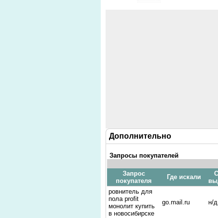
Дополнительно
Запросы покупателей
Запрос
С
Где искали
покупателя
вы
ровнитель для
пола profit
go.mail.ru
н/д
монолит купить
в новосибирске