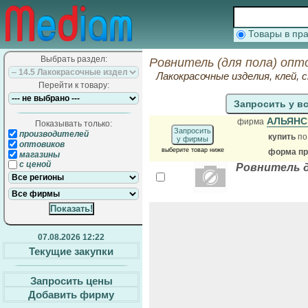
Товары в п
Выбрать раздел:
Ровнитель (для пола) опт
Лакокрасочные изделия, клей,
Перейти к товару:
Запросить у в
АЛЬЯНС
фирма
Показывать только:
Запросить
производителей
купить
по
у фирмы
оптовиков
выберите товар ниже
форма пр
магазины
с ценой
Ровнитель д
07.08.2026 12:22
Текущие закупки
Запросить цены
Добавить фирму