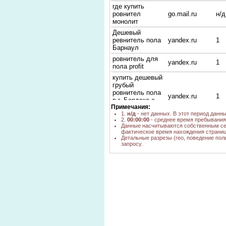
где купить
ровнител
go.mail.ru
н/д
монолит
Дешевый
ревнитель пола
yandex.ru
1
Барнаул
ровнитель для
yandex.ru
1
пола profit
купить дешевый
грубый
ровнитель пола
yandex.ru
1
в г. Бердске с
Примечания:
доставкой
1.
н/д
- нет данных. В этот период данн
профит
2.
00:00:00
- среднее время пребывания 
PROFIT
Данные насчитываются собственным се
фактическое время нахождения страниц
Монолит
yandex.ru
1
Детальные разрезы (гео, поведение пол
новосибирск
запросу.
Грубый
poisk.ngs.ru,
ровнитель пола
н/д
yandex.ru
Геркулес
пескобетон ст-
yandex.ru
1
с20-f5
профит грубый
ровнитель
yandex.ru
1
барнаул
грубый