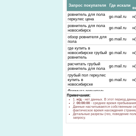
Запрос покупателя
Где искали
в
ровнитель для пола
go.mail.ru
н
геркулес цена
ровнитель для пола
go.mail.ru
н
новосибирск
обзор ровнителя для
go.mail.ru
н
пола
где купить в
новосибирске грубый
go.mail.ru
н
ровнитель
расчитать грубый
go.mail.ru
н
ровнитель для пола
грубый пол геркулес
купить в
go.mail.ru
н
новосибирске
Формула ровнитель
go.mail.ru
н
Примечания:
пола
1.
н/д
- нет данных. В этот период данн
ровнитель пола цена
2.
00:00:00
- среднее время пребывания 
go.mail.ru
н
в петрозаводске
Данные насчитываются собственным се
фактическое время нахождения страниц
расчет грубого
Детальные разрезы (гео, поведение пол
yandex.ru
1
ровнителя для пола
запросу.
грубый ровнитель
для пола геркулес
купить в
yandex.ru
1