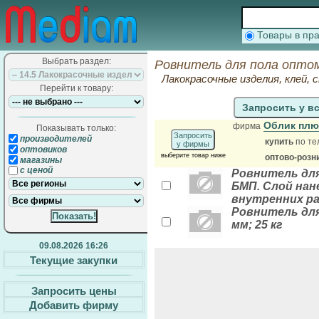
Товары в п
Выбрать раздел:
Ровнитель для пола оптом
Лакокрасочные изделия, клей,
Перейти к товару:
Запросить у в
Облик пл
фирма
Показывать только:
Запросить
производителей
купить
по те
у фирмы
оптовиков
выберите товар ниже
оптово-розн
магазины
с ценой
Ровнитель дл
БМП. Слой нане
внутренних ра
Ровнитель для
мм; 25 кг
09.08.2026 16:26
Текущие закупки
Запросить цены
Добавить фирму