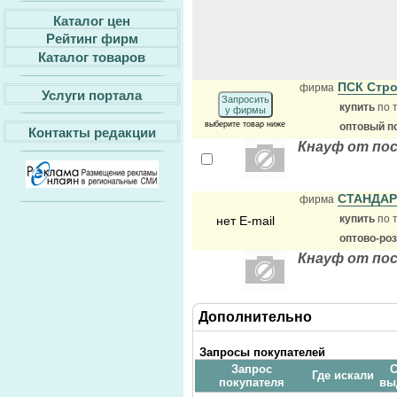
Каталог цен
Рейтинг фирм
Каталог товаров
ПСК Стр
фирма
Услуги портала
Запросить
купить
по 
у фирмы
выберите товар ниже
оптовый п
Контакты редакции
Кнауф от по
СТАНДА
фирма
купить
по 
нет E-mail
оптово-ро
Кнауф от по
Дополнительно
Запросы покупателей
Запрос
С
Где искали
покупателя
вы