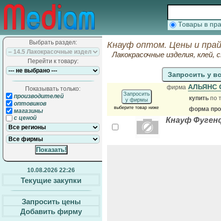
Товары в п
Выбрать раздел:
Кнауф оптом. Цены и пра
Лакокрасочные изделия, клей,
Перейти к товару:
Запросить у в
АЛЬЯНС
фирма
Показывать только:
Запросить
производителей
купить
по 
у фирмы
оптовиков
выберите товар ниже
форма прод
магазины
с ценой
Кнауф Фугенф
10.08.2026 22:26
Текущие закупки
Запросить цены
Добавить фирму