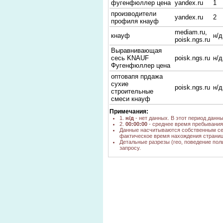
фугенфюллер цена
yandex.ru
1
производители
yandex.ru
2
профиля кнауф
mediam.ru,
кнауф
н/д
poisk.ngs.ru
Выравнивающая
сесь KNAUF
poisk.ngs.ru
н/д
Фугенфюллер цена
оптовапя прдажа
сухие
poisk.ngs.ru
н/д
строительные
смеси кнауф
Примечания:
1.
н/д
- нет данных. В этот период данн
2.
00:00:00
- среднее время пребывания 
Данные насчитываются собственным се
фактическое время нахождения страниц
Детальные разрезы (гео, поведение пол
запросу.