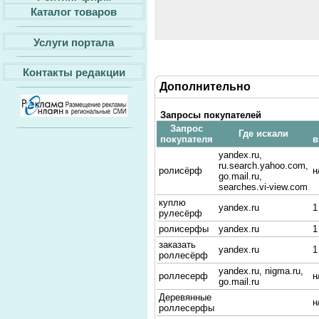
Каталог товаров
Услуги портала
Контакты редакции
Дополнительно
Запросы покупателей
Запрос
Где искали
покупателя
в
yandex.ru,
ru.search.yahoo.com,
ролисёрф
н
go.mail.ru,
searches.vi-view.com
куплю
yandex.ru
1
рулесёрф
ролисерфы
yandex.ru
1
заказать
yandex.ru
1
роллесёрф
yandex.ru, nigma.ru,
роллесерф
н
go.mail.ru
Деревянные
н
роллесерфы