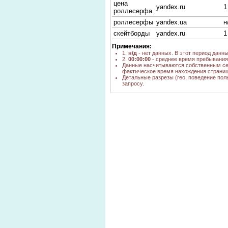
цена
yandex.ru
1
роллесерфа
роллесерфы
yandex.ua
н
скейтборды
yandex.ru
1
Примечания:
1.
н/д
- нет данных. В этот период данн
2.
00:00:00
- среднее время пребывания 
Данные насчитываются собственным се
фактическое время нахождения страниц
Детальные разрезы (гео, поведение пол
запросу.