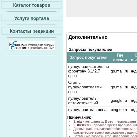
Каталог товаров
Услуги портала
Контакты редакции
Дополнительно
Запросы покупателей
Где
С
Запрос покупателя
искали
вы
пулеулавливатель по
фронтону 3,1*2,7
go.mail.ru
н/д
цена
Стол с
пулеуловителями
go.mail.ru
н/д
цена
пулеуловитель
google.ru
н/д
автоматический
пулеуловитель цена
bing.com
н/д
Примечания:
1.
н/д
- нет данных. В этот период данн
2.
00:00:00
- среднее время пребывания 
Данные насчитываются собственным се
фактическое время нахождения страниц
Детальные разрезы (гео, поведение пол