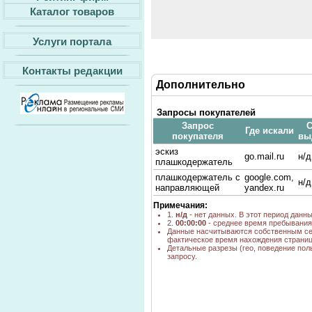
Каталог товаров
Услуги портала
Контакты редакции
Дополнительно
Запросы покупателей
Запрос
С
Где искали
покупателя
вы
эскиз
go.mail.ru
н/д
плашкодержатель
плашкодержатель с
google.com,
н/д
направляющей
yandex.ru
Примечания:
1.
н/д
- нет данных. В этот период данн
2.
00:00:00
- среднее время пребывания 
Данные насчитываются собственным се
фактическое время нахождения страниц
Детальные разрезы (гео, поведение пол
запросу.