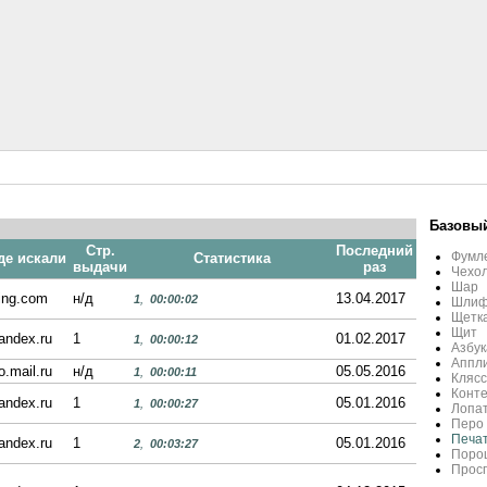
Базовый
Стр.
Последний
Фумл
де искали
Статистика
выдачи
раз
Чехо
Шар
ing.com
н/д
13.04.2017
1
,
00:00:02
Шлиф
Щетк
Щит
andex.ru
1
01.02.2017
1
,
00:00:12
Азбук
Аппли
o.mail.ru
н/д
05.05.2016
1
,
00:00:11
Клясс
Конте
andex.ru
1
05.01.2016
1
,
00:00:27
Лопа
Перо 
Печа
andex.ru
1
05.01.2016
2
,
00:03:27
Порош
Просп