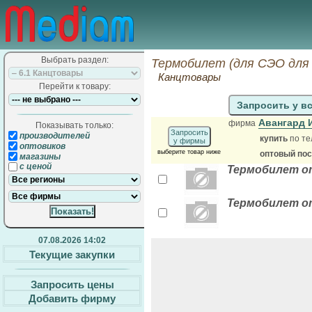
Выбрать раздел:
Термобилет (для СЭО для 
Канцтовары
Перейти к товару:
Запросить у в
Авангард 
фирма
Показывать только:
Запросить
производителей
купить
по те
у фирмы
оптовиков
выберите товар ниже
оптовый по
магазины
с ценой
Термобилет от
Термобилет от
07.08.2026 14:02
Текущие закупки
Запросить цены
Добавить фирму