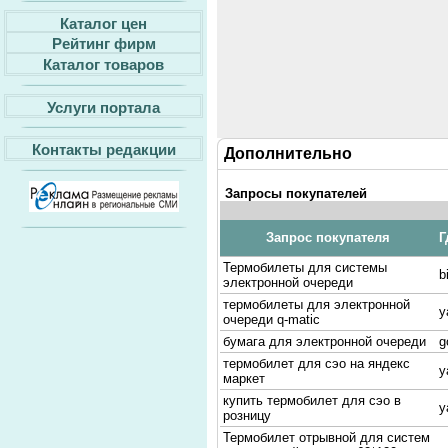
Каталог цен
Рейтинг фирм
Каталог товаров
Услуги портала
Контакты редакции
Дополнительно
Запросы покупателей
Запрос покупателя
Г
Термобилеты для системы
b
электронной очереди
термобилеты для электронной
y
очереди q-matic
бумага для электронной очереди
g
термобилет для сэо на яндекс
y
маркет
купить термобилет для сэо в
y
розницу
Термобилет отрывной для систем