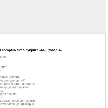
 ассортимент в рубрике «Канцтовары»
ента
л
лист
а
а (канцелярия)
кация (для детей)
ер (для монет, для марок)
йнер (канцелярский)
тка
(для письма)
ти
ок (глиняный для лепки)
ектхиллен (канцтовары)