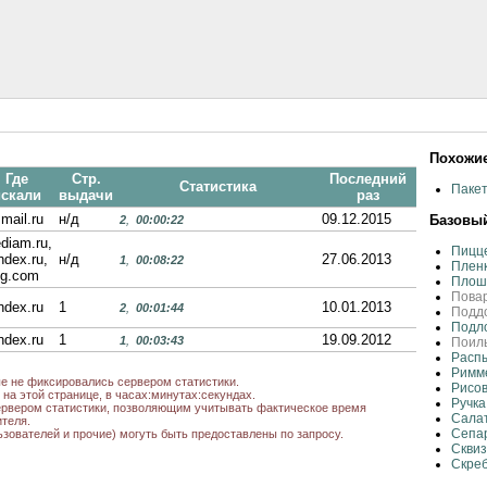
Похожие
Где
Стр.
Последний
Статистика
Пакет
искали
выдачи
раз
.mail.ru
н/д
09.12.2015
Базовый
2
,
00:00:22
diam.ru,
Пицце
ndex.ru,
н/д
27.06.2013
1
,
00:08:22
Пленк
ng.com
Плошк
Повар
ndex.ru
1
10.01.2013
2
,
00:01:44
Поддо
Подло
ndex.ru
1
19.09.2012
1
,
00:03:43
Поил
Распы
Римме
ые не фиксировались сервером статистики.
Рисо
на этой странице, в часах:минутах:секундах.
Ручка
рвером статистики, позволяющим учитывать фактическое время
Сала
теля.
Сепар
ьзователей и прочие) могуть быть предоставлены по запросу.
Скви
Скреб