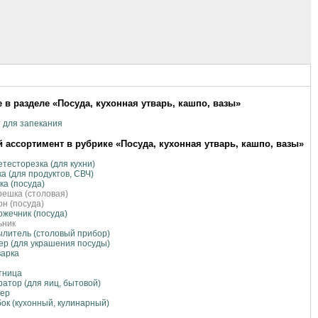
 в разделе «Посуда, кухонная утварь, кашпо, вазы»
 для запекания
 ассортимент в рубрике «Посуда, кухонная утварь, кашпо, вазы»
тесторезка (для кухни)
а (для продуктов, СВЧ)
а (посуда)
ешка (столовая)
н (посуда)
жечник (посуда)
ьник
литель (столовый прибор)
р (для украшения посуды)
варка
тница
атор (для яиц, бытовой)
зер
ок (кухонный, кулинарный)