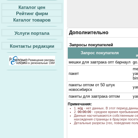
Каталог цен
Рейтинг фирм
Каталог товаров
Дополнительно
Услуги портала
Запросы покупателей
Контакты редакции
Запрос покупателя
мешки для завтрака опт барнаул
go
me
пакет
ya
bi
пакеты оптом от 50 штук
ya
новосибирск
пакеты для завтрака оптом
ya
Примечания:
1.
н/д
- нет данных. В этот период данн
2.
00:00:00
- среднее время пребывания 
Данные насчитываются собственным се
нахождения страницы в браузере посети
Детальные разрезы (гео, поведение пол