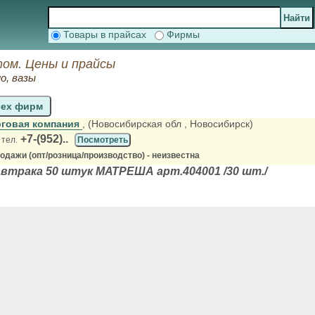
Товары в прайсах
Фирмы
том. Цены и прайсы
о, вазы
сех фирм
рговая компания
, (Новосибирская обл
, Новосибирск)
+7-(952)..
 тел.
Посмотреть
одажи (опт/розница/производство) - неизвестна
автрака 50 штук МАТРЕША арт.404001 /30 шт./