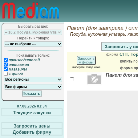
Выбрать раздел:
Пакет (для завтрака ) оп
Посуда, кухонная утварь, кашп
Перейти к товару:
Запросить у в
СПТ, То
фирма
Показывать только:
Запросить
производителей
купить
по
у фирмы
оптовиков
выберите товар ниже
форма пр
магазины
с ценой
Пакет для з
07.08.2026 03:34
Текущие закупки
Запросить цены
Добавить фирму