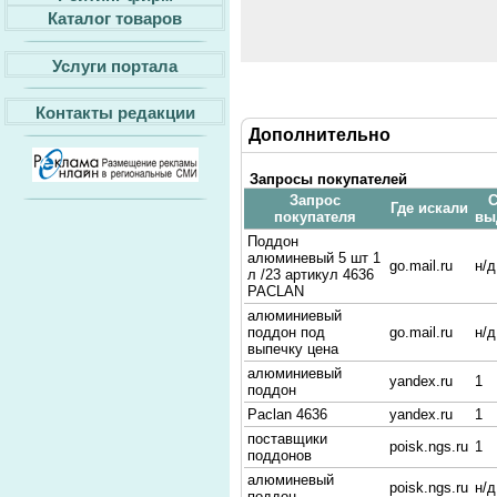
Каталог товаров
Услуги портала
Контакты редакции
Дополнительно
Запросы покупателей
Запрос
С
Где искали
покупателя
вы
Поддон
алюминевый 5 шт 1
go.mail.ru
н/д
л /23 артикул 4636
PACLAN
алюминиевый
поддон под
go.mail.ru
н/д
выпечку цена
алюминиевый
yandex.ru
1
поддон
Paclan 4636
yandex.ru
1
поставщики
poisk.ngs.ru
1
поддонов
алюминевый
poisk.ngs.ru
н/д
поддон