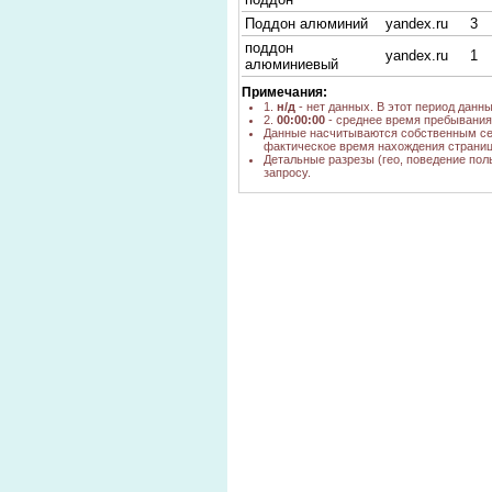
Поддон алюминий
yandex.ru
3
поддон
yandex.ru
1
алюминиевый
Примечания:
1.
н/д
- нет данных. В этот период данн
2.
00:00:00
- среднее время пребывания 
Данные насчитываются собственным се
фактическое время нахождения страниц
Детальные разрезы (гео, поведение пол
запросу.