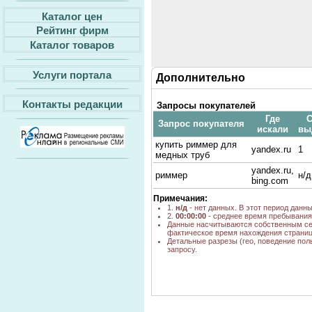
Каталог цен
Рейтинг фирм
Каталог товаров
Услуги портала
Дополнительно
Контакты редакции
Запросы покупателей
Где
С
Запрос покупателя
искали
вы
купить риммер для
yandex.ru
1
медных труб
yandex.ru,
риммер
н/д
bing.com
Примечания:
1.
н/д
- нет данных. В этот период данн
2.
00:00:00
- среднее время пребывания 
Данные насчитываются собственным се
фактическое время нахождения страниц
Детальные разрезы (гео, поведение пол
запросу.