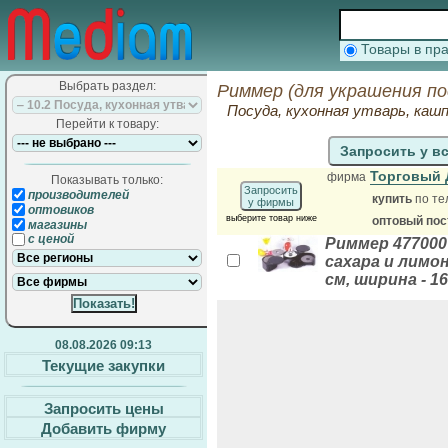
Товары в п
Выбрать раздел:
Риммер (для украшения по
Посуда, кухонная утварь, кашп
Перейти к товару:
Запросить у в
Торговый 
фирма
Показывать только:
Запросить
производителей
купить
по те
у фирмы
оптовиков
выберите товар ниже
оптовый по
магазины
с ценой
Риммер 477000
сахара и лимон
см, ширина - 16
08.08.2026 09:13
Текущие закупки
Запросить цены
Добавить фирму