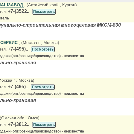
МАШЗАВОД
, (Алтайский край
, Курган)
+7-(3522..
тел.
Посмотреть
итель
унально-строительная многоцелевая МКСМ-800
СЕРВИС
, (Москва г
, Москва)
+7-(495)..
тел.
Посмотреть
дажи (опт/розница/производство) - неизвестна
льно-крановая
Москва г
, Москва)
+7-(495)..
тел.
Посмотреть
дажи (опт/розница/производство) - неизвестна
льно-крановая
 (Омская обл
, Омск)
+7-(3812..
тел.
Посмотреть
дажи (опт/розница/производство) - неизвестна