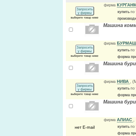
КУРГАН
фирма
Запросить
купить
по 
у фирмы
выберите товар ниже
производ
Машина комм
БУРМАШ
фирма
Запросить
купить
по 
у фирмы
выберите товар ниже
форма про
Машина бури
НИВА
, (
фирма
Запросить
купить
по 
у фирмы
выберите товар ниже
форма про
Машина бури
АЛИАС
,
фирма
купить
по 
нет E-mail
форма про