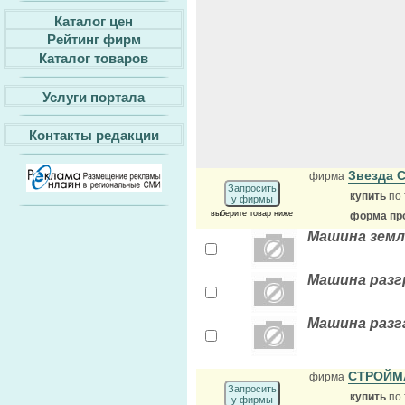
Каталог цен
Рейтинг фирм
Каталог товаров
Услуги портала
Контакты редакции
Звезда 
фирма
Запросить
купить
по 
у фирмы
выберите товар ниже
форма про
Машина земл
Машина разг
Машина разг
СТРОЙМ
фирма
Запросить
купить
по 
у фирмы