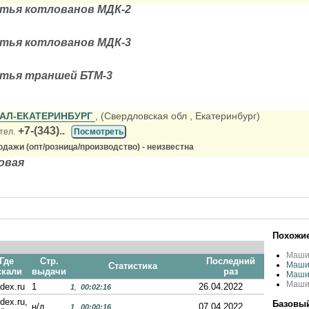
тья котлованов МДК-2
тья котлованов МДК-3
тья траншей БТМ-3
РАЛ-ЕКАТЕРИНБУРГ
, (Свердловская обл
, Екатеринбург)
+7-(343)..
тел.
Посмотреть
дажи (опт/розница/производство) - неизвестна
овая
Похожие
Маши
Где
Стр.
Последний
Маши
Статистика
скали
выдачи
раз
Маши
Маши
dex.ru
1
26.04.2022
1
,
00:02:16
dex.ru,
Базовый
н/д
07.04.2022
1
,
00:00:16