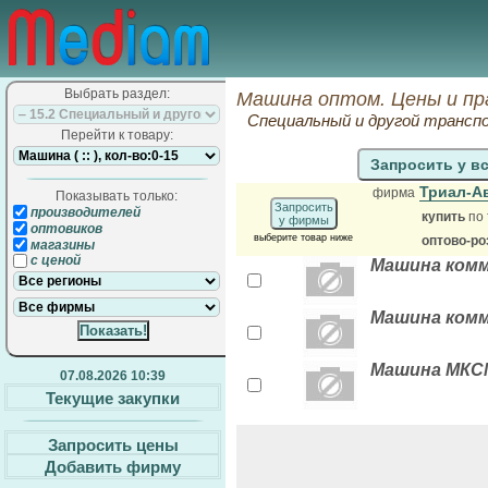
Выбрать раздел:
Машина оптом. Цены и пр
Специальный и другой трансп
Перейти к товару:
Запросить у в
Триал-А
фирма
Показывать только:
Запросить
производителей
купить
по 
у фирмы
оптовиков
выберите товар ниже
оптово-ро
магазины
с ценой
Машина комм
Машина комм
Машина МКСМ
07.08.2026 10:39
Текущие закупки
Запросить цены
Добавить фирму