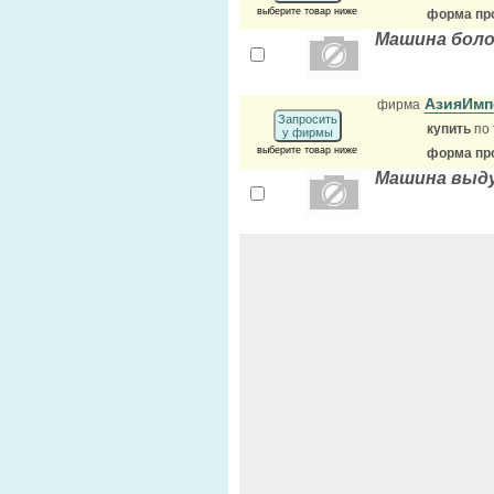
выберите товар ниже
форма про
Машина бол
АзияИмп
фирма
Запросить
купить
по 
у фирмы
выберите товар ниже
форма про
Машина выд