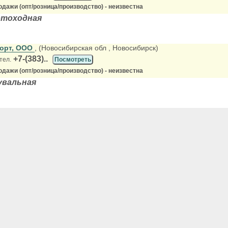
дажи (опт/розница/производство) - неизвестна
отоходная
орт, ООО
, (Новосибирская обл
, Новосибирск)
+7-(383)..
тел.
Посмотреть
дажи (опт/розница/производство) - неизвестна
увальная