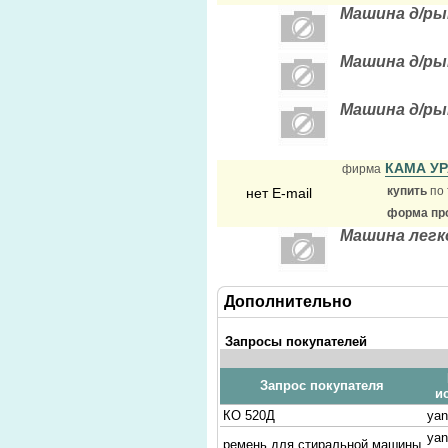
Машина д/ры
Машина д/ры
Машина д/ры
КАМА У
фирма
купить
по 
нет E-mail
форма про
Машина легк
Дополнительно
Запросы покупателей
Запрос покупателя
и
КО 520Д
yan
yan
ремень для стиральной машины