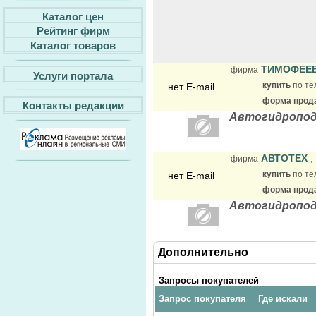
Каталог цен
Рейтинг фирм
Каталог товаров
ТИМОФЕЕ
фирма
Услуги портала
купить
по те
нет E-mail
форма прода
Контакты редакции
Автогидропо
АВТОТЕХ
,
фирма
купить
по те
нет E-mail
форма прода
Автогидропод
Дополнительно
Запросы покупателей
Запрос покупателя
Где искали