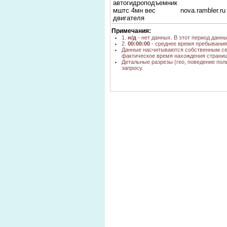
автогидроподъемник
мштс 4мн вес
nova.rambler.ru
двигателя
Примечания:
1.
н/д
- нет данных. В этот период данн
2.
00:00:00
- среднее время пребывания 
Данные насчитываются собственным се
фактическое время нахождения страниц
Детальные разрезы (гео, поведение пол
запросу.