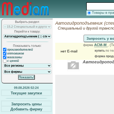
Товары в п
Выбрать раздел:
Автогидроподъемник (спе
Специальный и другой трансп
Перейти к товару:
Запросить у в
АСМ-М
, (
фирма
Показывать только:
производителей
купить
по те
нет E-mail
оптовиков
форма прода
магазины
с ценой
Автогидроподъ
09.08.2026 02:24
Текущие закупки
Запросить цены
Добавить фирму