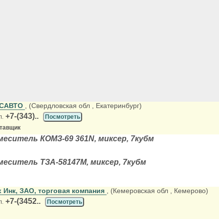
ЕСАВТО
, (Свердловская обл
, Екатеринбург)
+7-(343)..
л.
Посмотреть
ставщик
ситель КОМЗ-69 361N, миксер, 7кубм
ситель ТЗА-58147М, миксер, 7кубм
 Инк, ЗАО, торговая компания
, (Кемеровская обл
, Кемерово)
+7-(3452..
л.
Посмотреть