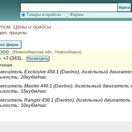
Товары в прайсах
Фирмы
том. Цены и прайсы
орт. прицепы
сех фирм
 ООО
, (Новосибирская обл
, Новосибирск)
+7-(343)..
л.
Посмотреть
ставщик
итель Exclusive 450.1 (Davino), дизельный двигатель
ность: 20кубм/час
ситель Master 440.1 (Davino), дизельный двигатель т
ность: 15кубм/час
ситель Ranger 430.1 (Davino), дизельный двигатель т
ность: 10кубм/час