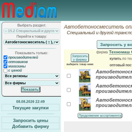
Выбрать раздел:
Автобетоносмеситель оп
Специальный и другой трансп
Перейти к товару:
Запросить у в
Техномаш
фирма
Показывать только:
Запросить
производителей
купить
по те
у фирмы
оптовиков
выберите товар ниже
оптовый по
магазины
с ценой
Автобетоносмес
производитель
Автобетоносме
производитель
Автобетоносме
08.08.2026 22:49
производитель
Текущие закупки
Продолжение ассортимента
Запросить цены
Добавить фирму