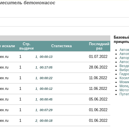
еситель бетононасос
Базовый
прицеп
Стр.
Последний
е искали
Статистика
выдачи
раз
Авто
Автоп
ex.ru
1
01.07.2022
1
,
00:00:13
Автор
Автос
Везд
ex.ru
1
28.06.2022
1
,
00:17:05
Вибр
Гидр
ex.ru
1
11.06.2022
Косил
1
,
00:00:22
Моки
Мопе
ex.ru
1
11.06.2022
1
,
00:00:12
Мото
Путеп
ex.ru
1
05.06.2022
1
,
00:00:45
ex.ru
1
01.06.2022
1
,
00:07:29
ex.ru
1
01.06.2022
2
,
00:00:18