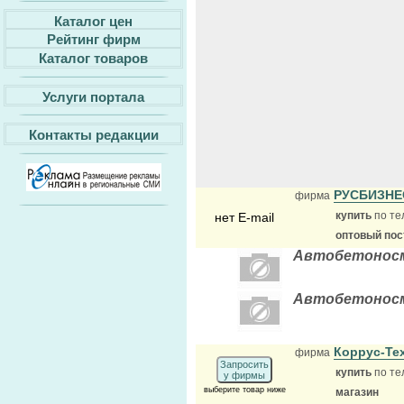
Каталог цен
Рейтинг фирм
Каталог товаров
Услуги портала
Контакты редакции
РУСБИЗН
фирма
купить
по те
нет E-mail
оптовый по
Автобетоносме
Автобетоносме
Коррус-Тех
фирма
Запросить
купить
по те
у фирмы
выберите товар ниже
магазин