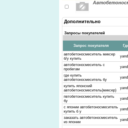
Автобетоносм
Дополнительно
Запросы покупателей
Запрос покупателя
Гд
автобетоносмеситель миксер
yand
б/у купить
автобетоносмеситель с
yand
пробегам
где купить
yand
автобетоносмеситель бу
купить японский
yand
автобетоносмеситель(миксер)
пвтобетоносмеситель купить
yand
бу
с японии автобетоносмеситель
yand
купить б у
заказать автобетоносмеситель
yand
из японии