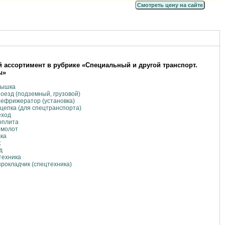
Смотреть цену на сайте
 ассортимент в рубрике «Специальный и другой транспорт.
ы»
вышка
оезд (подземный, грузовой)
ефрижератор (установка)
цепка (для спецтранспорта)
еход
оплита
омолот
ка
к
д
техника
рокладчик (спецтехника)