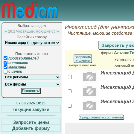
Выбрать раздел:
Инсектицид (для уничтож
Чистящие, моющие средства 
Перейти к товару:
Запросить у в
АльянсТ
фирма
Показывать только:
Запросить
производителей
купить
по 
у фирмы
оптовиков
выберите товар ниже
оптовый п
магазины
с ценой
Инсектицид Д
Инсектицид Д
Инсектицид З
07.08.2026 10:25
Текущие закупки
Продолжение ассортимента
Запросить цены
Добавить фирму