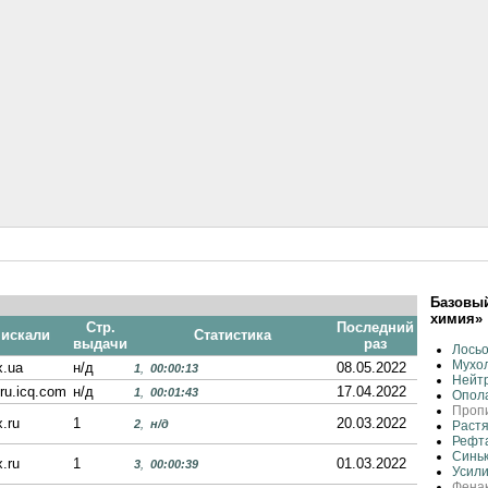
Базовый
химия»
Стр.
Последний
 искали
Статистика
выдачи
раз
Лось
Мухо
x.ua
н/д
08.05.2022
1
,
00:00:13
Нейтр
ru.icq.com
н/д
17.04.2022
1
,
00:01:43
Опола
Пропи
.ru
1
20.03.2022
2
,
н/д
Растя
Рефт
Синьк
.ru
1
01.03.2022
3
,
00:00:39
Усил
Фена