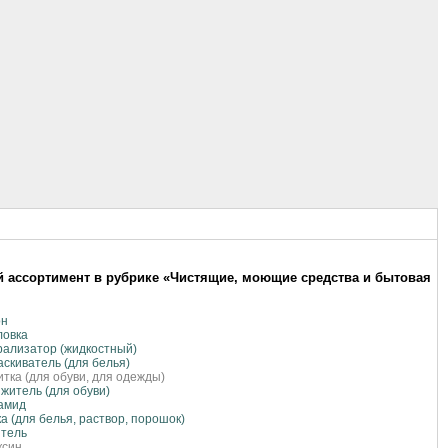
 ассортимент в рубрике «Чистящие, моющие средства и бытовая
он
ловка
ализатор (жидкостный)
скиватель (для белья)
тка (для обуви, для одежды)
житель (для обуви)
амид
а (для белья, раствор, порошок)
итель
ксин