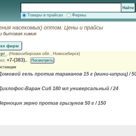
Товары в прайсах
Фирмы
ения насекомых) оптом. Цены и прайсы
и бытовая химия
сех фирм
орг
, (Новосибирская обл
, Новосибирск)
+7-(383)..
тел.
Посмотреть
оставщик
омовой гель против тараканов 15 г (мини-шприц) / 5
ихлофос-Варан Сиб 180 мл универсальный / 24
ерноцин зерно против грызунов 50 г / 150