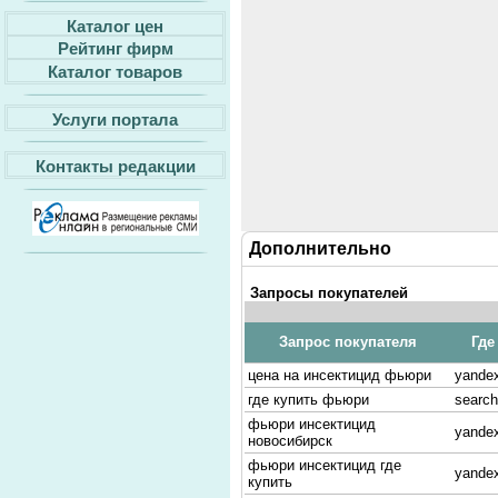
Каталог цен
Рейтинг фирм
Каталог товаров
Услуги портала
Контакты редакции
Дополнительно
Запросы покупателей
Запрос покупателя
Где
цена на инсектицид фьюри
yande
где купить фьюри
search
фьюри инсектицид
yandex
новосибирск
фьюри инсектицид где
yandex
купить