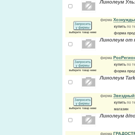
Линолеум Уль
Хознужд
фирма
Запросить
купить
по т
у фирмы
выберите товар ниже
форма прод
Линолеум от 
РосРегио
фирма
Запросить
купить
по т
у фирмы
выберите товар ниже
форма прод
Линолеум Tark
Звездный
фирма
Запросить
купить
по т
у фирмы
выберите товар ниже
магазин
Линолеум д/п
ГРАДОСТ
фирма