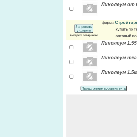
Линолеум от 
Стройтор
фирма
Запросить
купить
по т
у фирмы
выберите товар ниже
оптовый по
Линолеум 1.5
Линолеум тка
Линолеум 1.5
Продолжение ассортимента