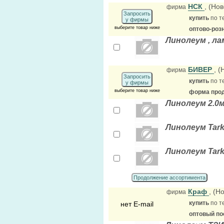
НСК
, (Но
фирма
Запросить
купить
по т
у фирмы
выберите товар ниже
оптово-роз
Линолеум , лам
БИВЕР
, 
фирма
Запросить
купить
по т
у фирмы
выберите товар ниже
форма прод
Линолеум 2.0м
Линолеум Tark
Линолеум Tark
Продолжение ассортимента
Краф
, (Н
фирма
купить
по т
нет E-mail
оптовый по