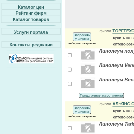
Каталог цен
Рейтинг фирм
Каталог товаров
ТОРГТЕХ
фирма
Услуги портала
Запросить
купить
по т
у фирмы
выберите товар ниже
Контакты редакции
оптово-роз
Линолеум полу
Линолеум Venus
Линолеум Весна
Продолжение ассортимента
АЛЬЯНС 
фирма
Запросить
купить
по т
у фирмы
выберите товар ниже
оптово-роз
Линолеум Tark