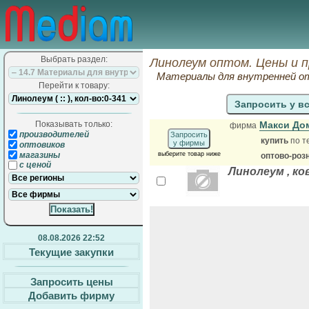
Выбрать раздел:
Линолеум оптом. Цены и 
Материалы для внутренней о
Перейти к товару:
Запросить у в
Показывать только:
Макси До
фирма
производителей
Запросить
купить
по т
у фирмы
оптовиков
магазины
выберите товар ниже
оптово-роз
с ценой
Линолеум , ко
08.08.2026 22:52
Текущие закупки
Запросить цены
Добавить фирму