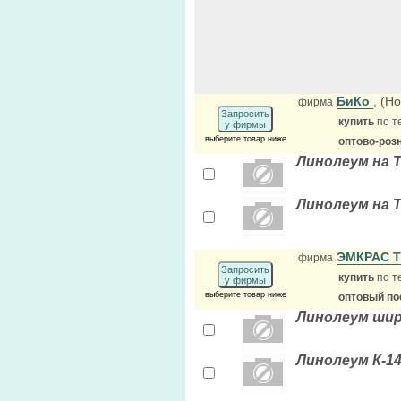
БиКо
, (Н
фирма
Запросить
купить
по т
у фирмы
выберите товар ниже
оптово-роз
Линолеум на Т
Линолеум на 
ЭМКРАС 
фирма
Запросить
купить
по т
у фирмы
выберите товар ниже
оптовый по
Линолеум шири
Линолеум К-1