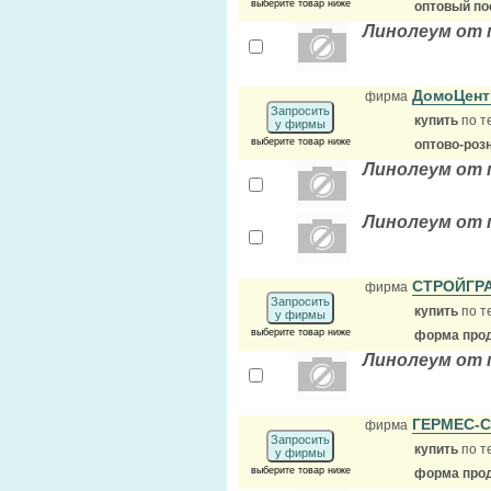
выберите товар ниже
оптовый по
Линолеум от 
ДомоЦент
фирма
Запросить
купить
по т
у фирмы
выберите товар ниже
оптово-роз
Линолеум от 
Линолеум от 
СТРОЙГР
фирма
Запросить
купить
по т
у фирмы
выберите товар ниже
форма прод
Линолеум от 
ГЕРМЕС-
фирма
Запросить
купить
по т
у фирмы
выберите товар ниже
форма прод