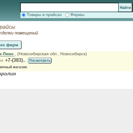
Товары в прайсах
Фирмы
прайсы
тделки помещений
сех фирм
м Люкс
, (Новосибирская обл
, Новосибирск)
+7-(383)..
ел.
Посмотреть
ничный магазин
вролин