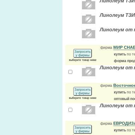
Линолеум ТЗИ 
Линолеум ТЗИ
Линолеум от 
МИР СНА
фирма
Запросить
купить
по т
у фирмы
выберите товар ниже
форма прод
Линолеум от 
Восточно
фирма
Запросить
купить
по т
у фирмы
выберите товар ниже
оптовый по
Линолеум от 
ЕВРОДИЗ
фирма
Запросить
купить
по т
у фирмы