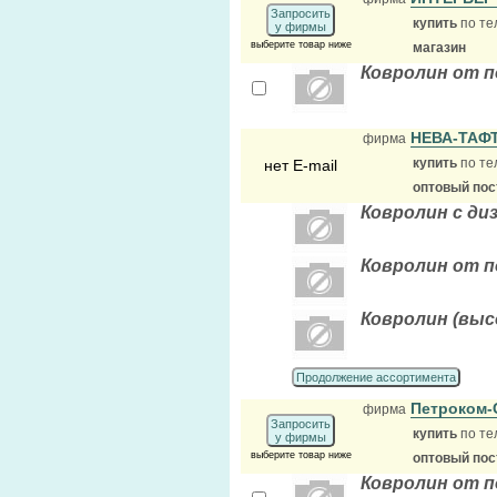
Запросить
купить
по те
у фирмы
выберите товар ниже
магазин
Ковролин от п
НЕВА-ТАФ
фирма
купить
по те
нет E-mail
оптовый по
Ковролин с диз
Ковролин от п
Ковролин (выс
Продолжение ассортимента
Петроком-
фирма
Запросить
купить
по те
у фирмы
выберите товар ниже
оптовый по
Ковролин от 