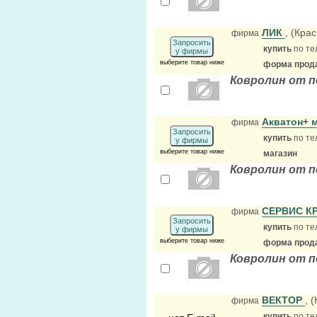
ЛИК
, (Кра
фирма
Запросить
купить
по те
у фирмы
выберите товар ниже
форма прода
Ковролин от п
Акватон+ 
фирма
Запросить
купить
по те
у фирмы
выберите товар ниже
магазин
Ковролин от п
СЕРВИС К
фирма
Запросить
купить
по те
у фирмы
выберите товар ниже
форма прода
Ковролин от п
ВЕКТОР
, 
фирма
купить
по те