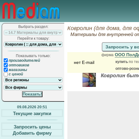
Выбрать раздел:
Ковролин (для дома, для 
Материалы для внутренней о
Перейти к товару:
Запросить у в
ООО ПолД
фирма
Показывать только:
производителей
купить
по те
нет E-mail
оптовиков
оптово-розн
магазины
с ценой
Ковролин быт
09.08.2026 20:51
Текущие закупки
Запросить цены
Добавить фирму