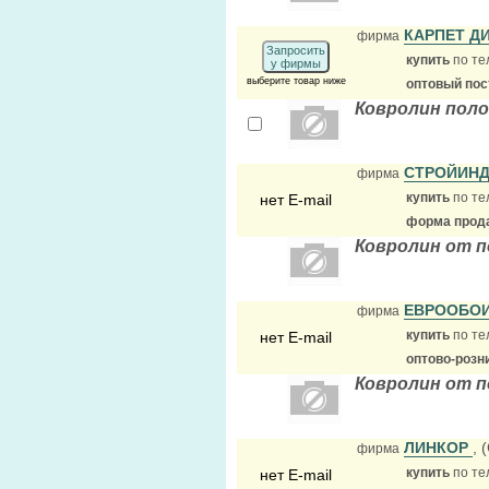
КАРПЕТ Д
фирма
Запросить
купить
по те
у фирмы
выберите товар ниже
оптовый по
Ковролин пол
СТРОЙИНД
фирма
купить
по те
нет E-mail
форма прода
Ковролин от п
ЕВРООБОИ
фирма
купить
по те
нет E-mail
оптово-розн
Ковролин от п
ЛИНКОР
, 
фирма
купить
по те
нет E-mail