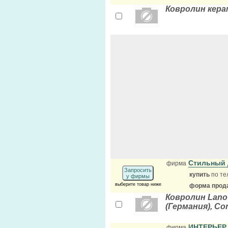
Ковролин кер
Стильный
фирма
Запросить
купить
по те
у фирмы
выберите товар ниже
форма прода
Ковролин Lano 
(Германия), Co
ИНТЕРЬЕР
фирма