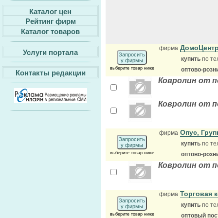
Каталог цен
Рейтинг фирм
Каталог товаров
ДомоЦентр
фирма
Услуги портала
Запросить
купить
по те
у фирмы
выберите товар ниже
оптово-розн
Контакты редакции
Ковролин от п
Ковролин от п
Опус, Гру
фирма
Запросить
купить
по те
у фирмы
выберите товар ниже
оптово-розн
Ковролин от 
Торговая 
фирма
Запросить
купить
по те
у фирмы
выберите товар ниже
оптовый по