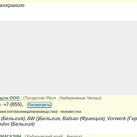
амогранит
 дом ООО
, (Татарстан Респ
, Набережные Челны)
+7-(855)..
л.
Посмотреть
жи (опт/розница/производство) - неизвестна
(Бельгия), AW ()Бельгия, Balsan (Франция), Vorwerk (Г
ndor (Бельгия)
 МАГАЗИН
, (Хабаровский край
, Амурск)