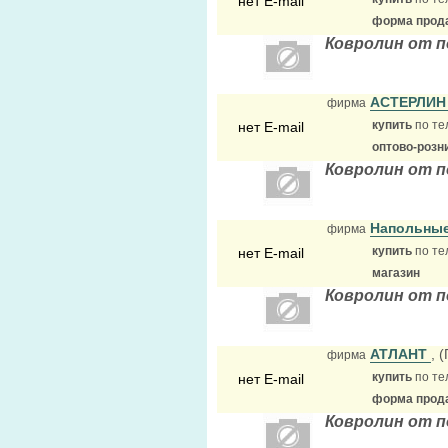
нет E-mail
форма прода
Ковролин от п
АСТЕРЛИ
фирма
купить
по те
нет E-mail
оптово-розн
Ковролин от п
Напольные
фирма
купить
по те
нет E-mail
магазин
Ковролин от п
АТЛАНТ
, 
фирма
купить
по те
нет E-mail
форма прода
Ковролин от 