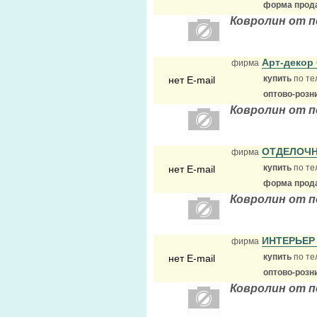
форма прода
Ковролин от 
Арт-деко
фирма
купить
по те
нет E-mail
оптово-розн
Ковролин от п
ОТДЕЛОЧН
фирма
купить
по те
нет E-mail
форма прода
Ковролин от п
ИНТЕРЬЕР
фирма
купить
по те
нет E-mail
оптово-розн
Ковролин от п