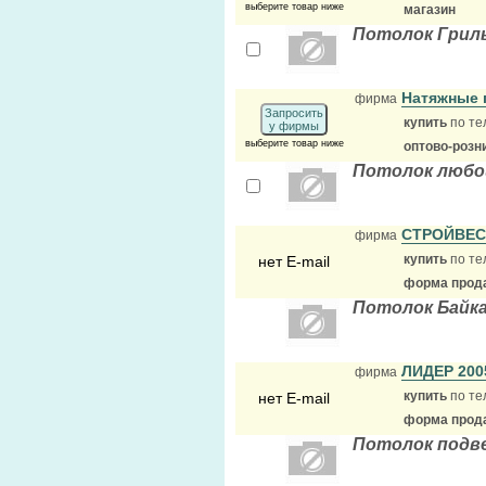
выберите товар ниже
магазин
Потолок Грил
Натяжные 
фирма
Запросить
купить
по те
у фирмы
выберите товар ниже
оптово-розн
Потолок любо
СТРОЙВЕ
фирма
купить
по те
нет E-mail
форма прода
Потолок Байк
ЛИДЕР 20
фирма
купить
по те
нет E-mail
форма прода
Потолок подве