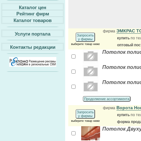
Каталог цен
Рейтинг фирм
Каталог товаров
ЭМКРАС 
фирма
Услуги портала
Запросить
купить
по те
у фирмы
выберите товар ниже
оптовый по
Контакты редакции
Потолок полис
Потолок полис
Потолок полис
Продолжение ассортимента
Ворота Но
фирма
Запросить
купить
по те
у фирмы
выберите товар ниже
форма прода
Потолок Двух