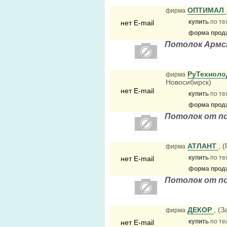
ОПТИМАЛ
фирма
купить
по те
нет E-mail
форма прода
Потолок Армс
РуТехноло
фирма
Новосибирск)
нет E-mail
купить
по те
форма прода
Потолок от п
АТЛАНТ
, 
фирма
купить
по те
нет E-mail
форма прода
Потолок от п
ДЕКОР
, (
фирма
купить
по те
нет E-mail