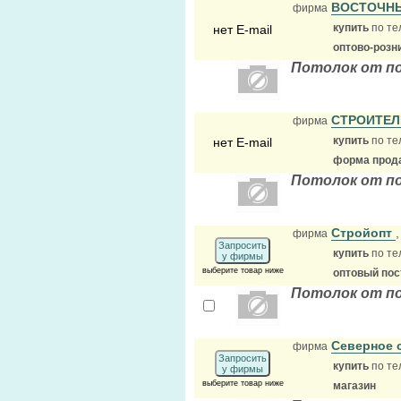
ВОСТОЧН
фирма
купить
по те
нет E-mail
оптово-розн
Потолок от п
СТРОИТЕ
фирма
купить
по те
нет E-mail
форма прода
Потолок от п
Стройопт
фирма
Запросить
купить
по те
у фирмы
выберите товар ниже
оптовый по
Потолок от п
Северное 
фирма
Запросить
купить
по те
у фирмы
выберите товар ниже
магазин