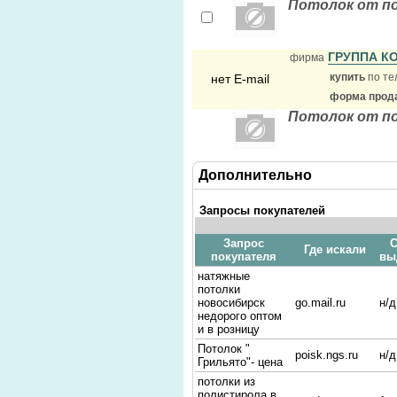
Потолок от п
ГРУППА К
фирма
купить
по те
нет E-mail
форма прода
Потолок от п
Дополнительно
Запросы покупателей
Запрос
С
Где искали
покупателя
вы
натяжные
потолки
новосибирск
go.mail.ru
н/д
недорого оптом
и в розницу
Потолок "
poisk.ngs.ru
н/д
Грильято"- цена
потолки из
полистирола в