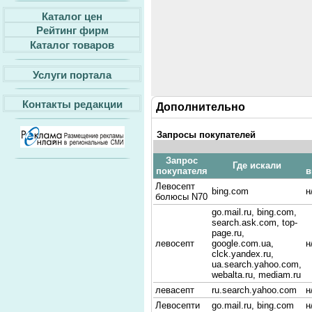
Каталог цен
Рейтинг фирм
Каталог товаров
Услуги портала
Контакты редакции
Дополнительно
Запросы покупателей
Запрос
Где искали
покупателя
в
Левосепт
bing.com
н
болюсы N70
go.mail.ru, bing.com,
search.ask.com, top-
page.ru,
левосепт
google.com.ua,
н
clck.yandex.ru,
ua.search.yahoo.com,
webalta.ru, mediam.ru
левасепт
ru.search.yahoo.com
н
Левосепти
go.mail.ru, bing.com
н