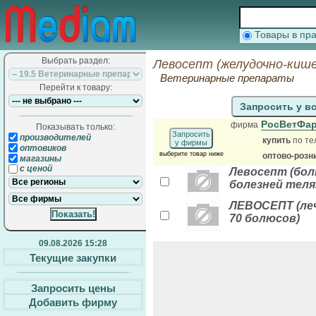
Товары в п
Выбрать раздел:
Левосепт (желудочно-киш
Ветеринарные препараты
Перейти к товару:
Запросить у в
РосВетФа
фирма
Показывать только:
Запросить
производителей
купить
по те
у фирмы
оптовиков
выберите товар ниже
оптово-розн
магазины
с ценой
Левосепт (бол
болезней теля
ЛЕВОСЕПТ (леч
70 болюсов)
09.08.2026 15:28
Текущие закупки
Запросить цены
Добавить фирму